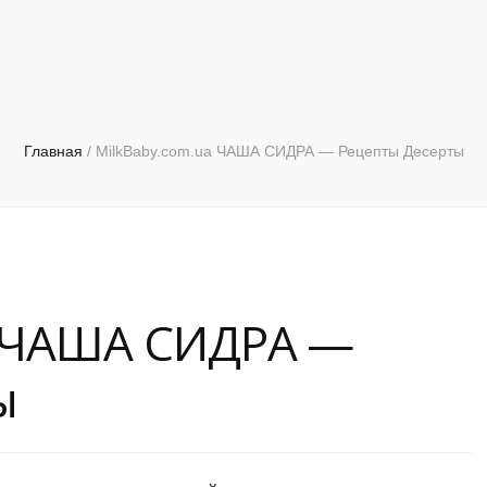
Главная
/
MilkBaby.com.ua ЧАША СИДРА — Рецепты Десерты
a ЧАША СИДРА —
ы