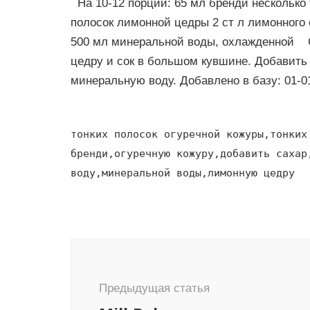
На 10-12 порций: 65 мл бренди несколько 
полосок лимонной цедры 2 ст л лимонного 
500 мл минеральной воды, охлажденной С
цедру и сок в большом кувшине. Добавить 
минеральную воду. Добавлено в базу: 01-0
тонких полосок огуречной кожуры,тонких
бренди,огуречную кожуру,добавить сахар
воду,минеральной воды,лимонную цедру
Навигация
по
записям
Предыдущая статья