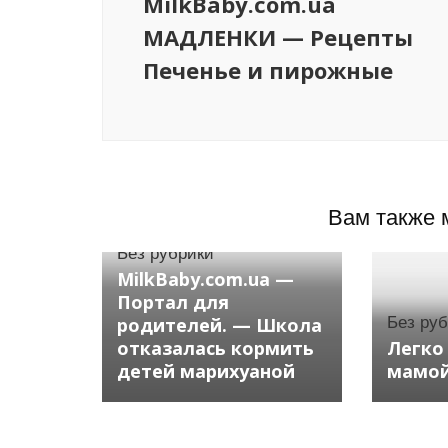
MilkBaby.com.ua
МАДЛЕНКИ — Рецепты
Печенье и пирожные
Вам также 
Без рубрики
MilkBaby.com.ua —
Портал для
родителей. — Школа
Без ру
отказалась кормить
Легко
детей марихуаной
мамо