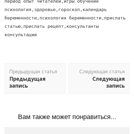
период опыт читателей,игры обучение
психология,здоровье,гороскоп,календарь
беременности,психология беременности,прислать
статью,прислать рецепт,консультанты
консультации
Навигация
Предыдущая статья
Следующая статья
по
Предыдущая
Следующая
записям
запись
запись
Вам также может понравиться...