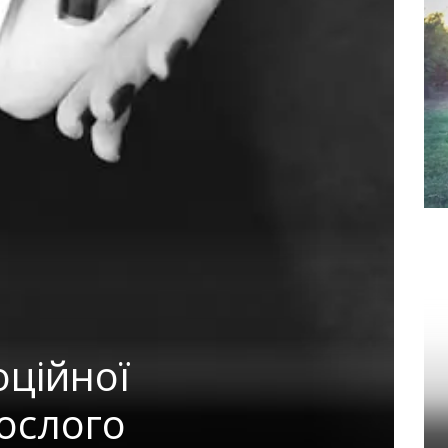
оційної
ослого