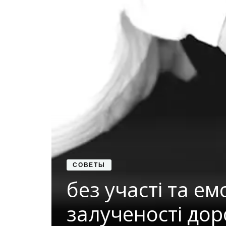
я
СОВЕТЫ
без участі та ем
залученості дор