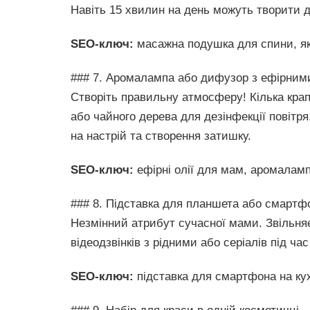
Навіть 15 хвилин на день можуть творити 
SEO-ключ:
масажна подушка для спини, як 
### 7. Аромалампа або дифузор з ефірним
Створіть правильну атмосферу! Кілька крап
або чайного дерева для дезінфекції повітр
на настрій та створення затишку.
SEO-ключ:
ефірні олії для мам, аромаламп
### 8. Підставка для планшета або смартф
Незмінний атрибут сучасної мами. Звільняє 
відеодзвінків з рідними або серіалів під ча
SEO-ключ:
підставка для смартфона на ку