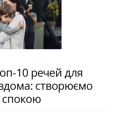
Топ-10 речей для
вдома: створюємо
с спокою