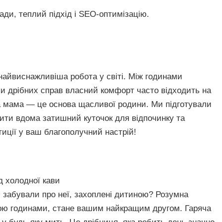
ради, теплий підхід і SEO-оптимізацію.
айвиснажливіша робота у світі. Між годинами
ми дрібних справ власний комфорт часто відходить на
а мама — це основа щасливої родини. Ми підготували
рити вдома затишний куточок для відпочинку та
стиції у ваш благополучний настрій!
д холодної кави
ім забували про неї, захоплені дитиною? Розумна
пою годинами, стане вашим найкращим другом. Гаряча