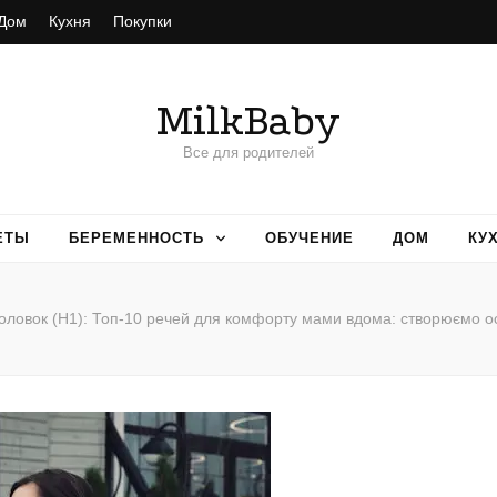
Дом
Кухня
Покупки
MilkBaby
Все для родителей
ЕТЫ
БЕРЕМЕННОСТЬ
ОБУЧЕНИЕ
ДОМ
КУ
оловок (H1): Топ-10 речей для комфорту мами вдома: створюємо о