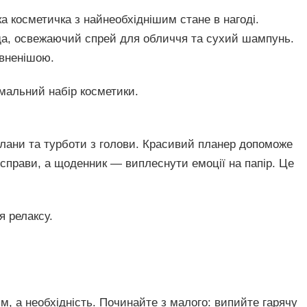
а косметичка з найнеобхіднішим стане в нагоді.
ада, освежаючий спрей для обличчя та сухий шампунь.
евненішою.
мальний набір косметики.
 плани та турботи з голови. Красивий планер допоможе
 справи, а щоденник — виплеснути емоції на папір. Це
 релаксу.
м, а необхідність. Починайте з малого: випийте гарячу