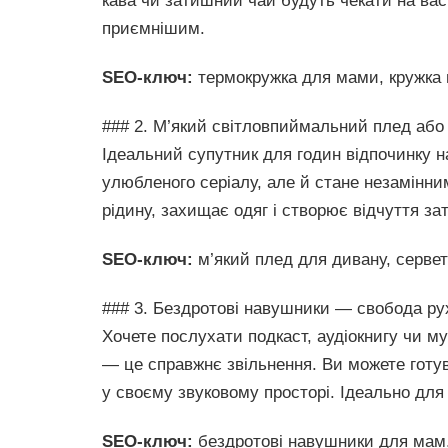
кава чи затишний чай будуть чекати на вас
приємнішим.
SEO-ключ:
термокружка для мами, кружка 
### 2. М’який світловпиймальний плед або
Ідеальний супутник для годин відпочинку на 
улюбленого серіалу, але й стане незамінни
рідину, захищає одяг і створює відчуття за
SEO-ключ:
м’який плед для дивану, сервет
### 3. Бездротові навушники — свобода рух
Хочете послухати подкаст, аудіокнигу чи м
— це справжнє звільнення. Ви можете готу
у своєму звуковому просторі. Ідеально для
SEO-ключ:
бездротові навушники для мам,