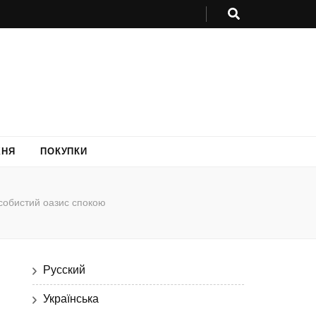
ХНЯ
ПОКУПКИ
собистий оазис спокою
Русский
Українська