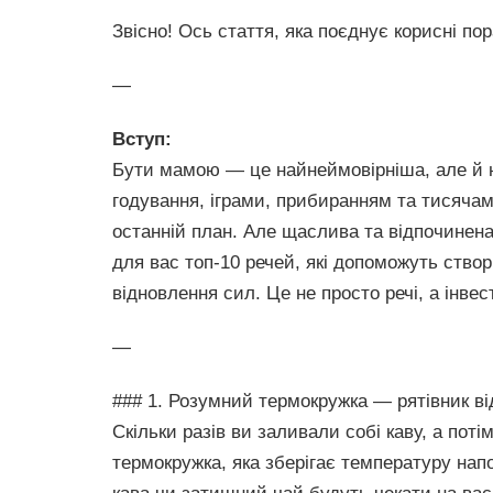
Звісно! Ось стаття, яка поєднує корисні по
—
Вступ:
Бути мамою — це найнеймовірніша, але й н
годування, іграми, прибиранням та тисяча
останній план. Але щаслива та відпочинен
для вас топ-10 речей, які допоможуть ство
відновлення сил. Це не просто речі, а інве
—
### 1. Розумний термокружкa — рятівник ві
Скільки разів ви заливали собі каву, а пот
термокружка, яка зберігає температуру на