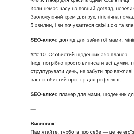
### 9. Набір для краси в одній косметичці
Коли немає часу на повний догляд, невелик
Зволожуючий крем для рук, гігієнічна пом
5 хвилин, і ви почуваєтеся свіжішою та вп
SEO-ключ:
догляд для зайнятої мами, міні
### 10. Особистий щоденник або планер
Іноді потрібно просто виписати всі думки,
структурувати день, не забути про важливі
ваш особистий простір для рефлексії.
SEO-ключ:
планер для мами, щоденник для
—
Висновок:
Пам’ятайте, турбота про себе — це не егоїз