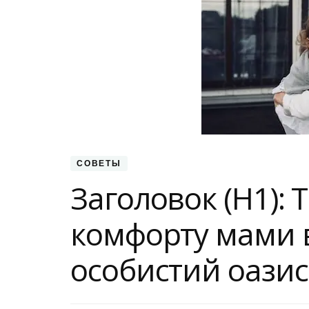
СОВЕТЫ
Заголовок (H1): 
комфорту мами 
особистий оази