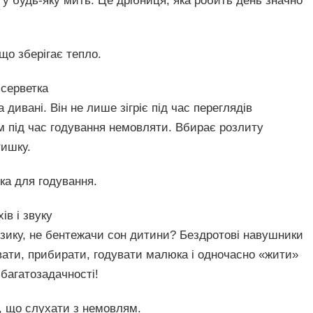
 у будь-яку мить. Це дрібниця, яка робить день значно
що зберігає тепло.
 серветка
дивані. Він не лише зігріє під час переглядів
м під час годування немовляти. Вбирає розлиту
тишку.
ка для годування.
ів і звуку
узику, не бентежачи сон дитини? Бездротові навушники
вати, прибирати, годувати малюка і одночасно «жити»
 багатозадачності!
 що слухати з немовлям.