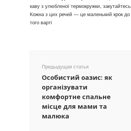
каву з улюбленої термокружки, закутайтесь
Кожна з цих речей — це маленький крок до
того варті
Навигация
по
Предыдущая статья
записям
Особистий оазис: як
організувати
комфортне спальне
місце для мами та
малюка