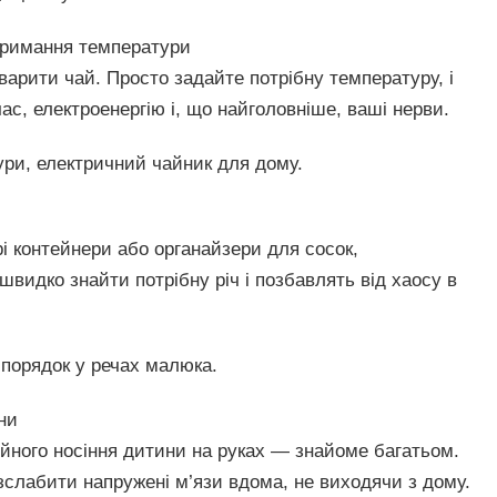
дтримання температури
варити чай. Просто задайте потрібну температуру, і
с, електроенергію і, що найголовніше, ваші нерви.
ури, електричний чайник для дому.
рі контейнери або органайзери для сосок,
швидко знайти потрібну річ і позбавлять від хаосу в
 порядок у речах малюка.
ни
тійного носіння дитини на руках — знайоме багатьом.
слабити напружені м’язи вдома, не виходячи з дому.