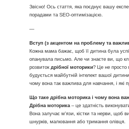
Звісно! Ось стаття, яка поєднує вашу експ
порадами та SEO-оптимізацією.
—
Вступ (з акцентом на проблему та важлив
Кожна мама бажає, щоб її дитина була успі
опанувала письмо. Але чи знаєте ви, що кл
розвиток
дрібної моторики
? Це не просто 
будується майбутній інтелект вашої дитини
чому вона так важлива для навчання, і які п
Що таке дрібна моторика і чому вона ва
Дрібна моторика
– це здатність виконуват
Вона залучає м’язи, кістки та нерви, щоб вик
шнурків, малювання або тримання олівця.