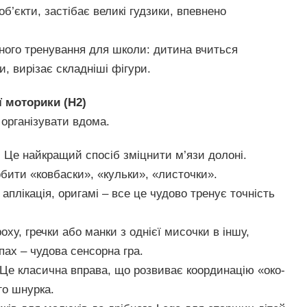
’єкти, застібає великі гудзики, впевнено
ного тренування для школи: дитина вчиться
, вирізає складніші фігури.
ї моторики (H2)
 організувати вдома.
.
Це найкращий спосіб зміцнити м’язи долоні.
бити «ковбаски», «кульки», «листочки».
плікація, оригамі – все це чудово тренує точність
ху, гречки або манки з однієї мисочки в іншу,
пах – чудова сенсорна гра.
Це класична вправа, що розвиває координацію «око-
го шнурка.