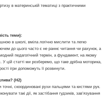
ертизу в материнській тематиці з практичними
ість теми):
шною в школі, вміла логічно мислити та легко
ючем до цього часто є не раннє читання чи рахунок, а
модний педагогічний термін, а фундамент, на якому
. У цій статті ми розберемо, що таке дрібна моторика,
рості ігри допоможуть її розвинути.
жлива? (H2)
и точні, скоординовані рухи пальцями та кистями рук.
онувати такі дії, як застібання гудзиків, зав’язування