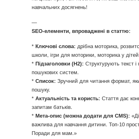
навчальних досягнень!
—
SEO-елементи, впроваджені в статтю:
*
Ключові слова:
дрібна моторика, розвиток
школи, ігри для моторики, моторика у дітей
*
Підзаголовки (H2):
Структурують текст і 
пошукових систем.
*
Список:
Зручний для читання формат, як
пошуку.
*
Актуальність та користь:
Стаття дає конк
запитам батьків.
*
Мета-опис (можна додати для CMS):
«Ді
важлива для навчання дитини. Топ-10 прост
Поради для мам.»