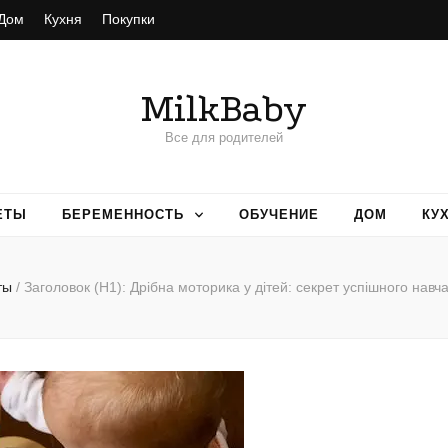
Дом
Кухня
Покупки
MilkBaby
Все для родителей
ЕТЫ
БЕРЕМЕННОСТЬ
ОБУЧЕНИЕ
ДОМ
КУ
ты
/
Заголовок (H1): Дрібна моторика у дітей: секрет успішного навч