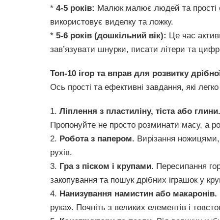
*
4-5 років:
Малюк малює людей та прості об
використовує виделку та ложку.
*
5-6 років (дошкільний вік):
Це час актив
зав’язувати шнурки, писати літери та цифри
Топ-10 ігор та вправ для розвитку дрібно
Ось прості та ефективні завдання, які легко
1.
Ліплення з пластиліну, тіста або глини
Пропонуйте не просто розминати масу, а ро
2.
Робота з папером.
Вирізання ножицями, а
рухів.
3.
Гра з піском і крупами.
Пересипання горо
закопування та пошук дрібних іграшок у кру
4.
Нанизування намистин або макаронів.
рука». Почніть з великих елементів і товсто