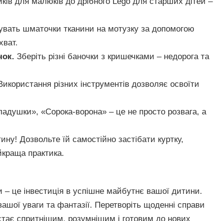
ків для малюків до дрібного Lego для старших дітей –
вать шматочки тканини на мотузку за допомогою
хват.
чок.
Зберіть різні баночки з кришечками – недорога та
икористання різних інструментів дозволяє освоїти
душки», «Сорока-ворона» – це не просто розвага, а
ину! Дозвольте їй самостійно застібати куртку,
йкраща практика.
и – це інвестиція в успішне майбутнє вашої дитини.
ашої уваги та фантазії. Перетворіть щоденні справи
к стає спритнішим, розумнішим і готовим до нових