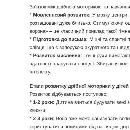
Зв’язок між дрібною моторикою та навчанн
*
Мовленнєвий розвиток:
У мозку центри, 
розташовані дуже близько. Стимулюючи оди
ворона» – це класичний приклад такої гімна
*
Підготовка до письма:
Міцні та спритні 
олівця, що є запорукою акуратного та швид
*
Розвиток мислення:
Точні рухи вимагают
здатності планувати свої дії. Збирання кон
інтелекту.
Етапи розвитку дрібної моторики у дітей 
Розвиток відбувається поступово:
*
1-2 роки:
Дитина вчиться будувати вежі з 
книжки.
*
2-3 роки:
Вона вже може нанизувати великі
користуватися ножицями під наглядом доро