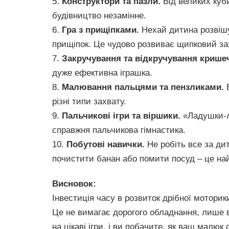
5.
Конструктори та пазли.
Від великих куби
будівництво незамінне.
6.
Гра з прищіпками.
Нехай дитина розвішу
прищіпок. Це чудово розвиває щипковий за
7.
Закручування та відкручування крише
дуже ефективна іграшка.
8.
Малювання пальцями та пензликами.
В
різні типи захвату.
9.
Пальчикові ігри та віршики.
«Ладушки-ла
справжня пальчикова гімнастика.
10.
Побутові навички.
Не робіть все за дит
почистити банан або помити посуд – це на
Висновок:
Інвестиція часу в розвиток дрібної моторик
Це не вимагає дорогого обладнання, лише в
на цікаві ігри, і ви побачите, як ваш малю