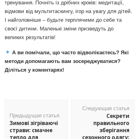
тренування. Почніть із дрібних кроків: медитації,
відмови від мультитаскингу, ігор на увагу для дітей.
І найголовніше – будьте терплячими до себе та
своєї дитини. Маленькі зміни призведуть до
великих результатів!
А ви помічали, що часто відволікаєтесь? Які
методи допомагають вам зосереджуватися?
Діліться у коментарях!
Навигация
Следующая статья
по
Секрети
Предыдущая статья
записям
Зимові зігріваючі
правильного
страви: смачне
зберігання
тепло для
сезонного одягу: