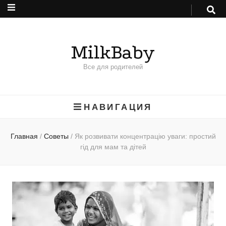
MilkBaby
Все для родителей
НАВИГАЦИЯ
Главная
/
Советы
/
Як розвивати концентрацію уваги: простий
гід для мам та дітей