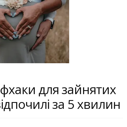
йфхаки для зайнятих
відпочилі за 5 хвилин