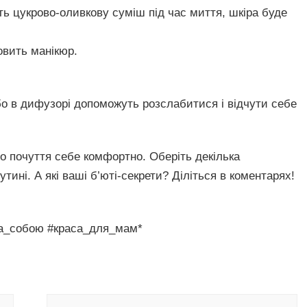
ть цукрово-оливкову суміш під час миття, шкіра буде
вить манікюр.
або в дифузорі допоможуть розслабитися і відчути себе
ро почуття себе комфортно. Оберіть декілька
тині. А які ваші б’юті-секрети? Діліться в коментарях!
за_собою #краса_для_мам*