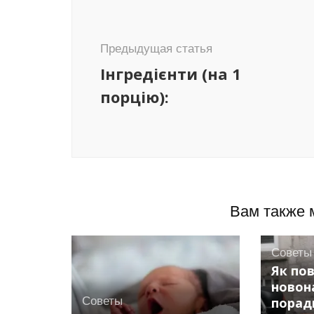
по
записям
Предыдущая статья
Інгредієнти (на 1
порцію):
Вам также 
Советы
Як по
новон
Советы
порад