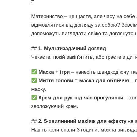
#
Материнство – це щастя, але часу на себе
відмовлятися від догляду за собою? Зовсім
допоможуть виглядати свіжо та доглянуто н
##
1. Мультизадачний догляд
Чекаєте, покій закіп’ятить, або граєте з д
Маска + ігри
– нанесіть швидкодіючу тка
Миття голови = маска для обличчя
– п
маску.
Крем для рук під час прогулянки
– хол
зволожуючий крем.
##
2. 5-хвилинний макіяж для ефекту «я
Навіть коли спали 3 години, можна вигляда