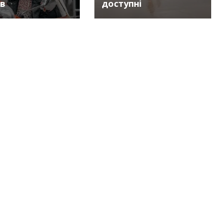
ів
доступні