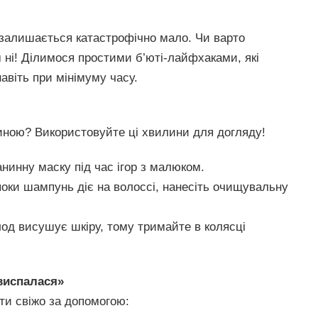
 залишається катастрофічно мало. Чи варто
 ні! Ділимося простими б’юті-лайфхаками, які
авіть при мінімуму часу.
итиною? Використовуйте ці хвилини для догляду!
нинну маску під час ігор з малюком.
оки шампунь діє на волоссі, нанесіть очищувальну
од висушує шкіру, тому тримайте в колясці
 виспалася»
ти свіжо за допомогою: