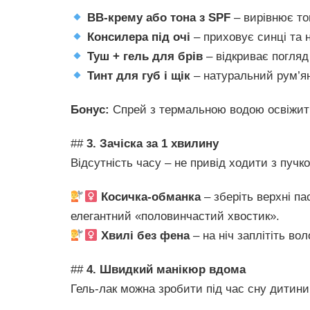
BB-крему або тона з SPF
– вирівнює то
Консилера під очі
– приховує синці та 
Туш + гель для брів
– відкриває погляд 
Тинт для губ і щік
– натуральний рум’ян
Бонус:
Спрей з термальною водою освіжить
##
3. Зачіска за 1 хвилину
Відсутність часу – не привід ходити з пучк
Косичка-обманка
– зберіть верхні па
елегантний «половинчастий хвостик».
Хвилі без фена
– на ніч заплітіть вол
##
4. Швидкий манікюр вдома
Гель-лак можна зробити під час сну дитини