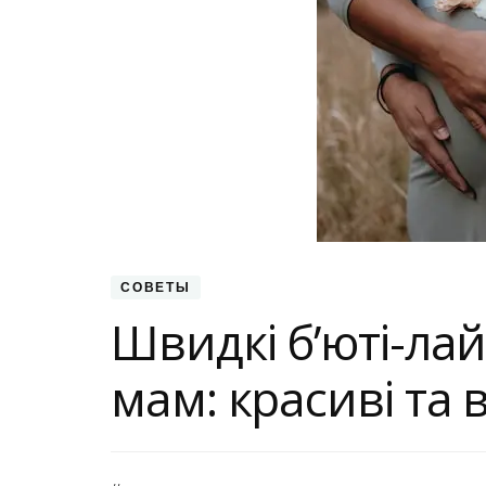
СОВЕТЫ
Швидкі б’юті-ла
мам: красиві та 