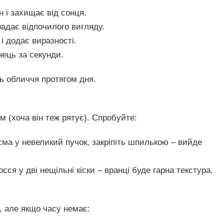
н і захищає від сонця.
надає відпочилого вигляду.
і додає виразності.
ець за секунди.
 обличчя протягом дня.
ом (хоча він теж рятує). Спробуйте:
сма у невеликий пучок, закріпіть шпилькою – вийде
осся у дві нещільні кіски – вранці буде гарна текстура.
, але якщо часу немає: