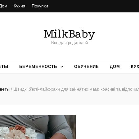
Дом
Кухня
Покупки
MilkBaby
Все для родителей
ЕТЫ
БЕРЕМЕННОСТЬ
ОБУЧЕНИЕ
ДОМ
КУ
веты
/
Швидкі б’юті-лайфхаки для зайнятих мам: красиві та відпочил