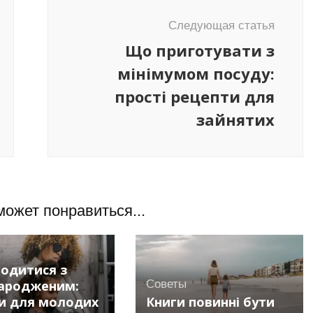
Следующая статья
Що приготувати з
мінімумом посуду:
прості рецепти для
зайнятих
может понравиться...
водитися з
ародженим:
Советы
и для молодих
Книги повинні бути