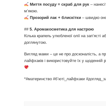
Миття посуду = скраб для рук
– нанесі
м’якою.
Прозорий лак + блискітки
– швидко оно
##
5. Аромакосметика для настрою
Кілька крапель улюбленої олії на зап’ясті 
доглянутою.
Вигляд мами – це не про досконалість, а п
лайфхаків і використовуйте їх у щоденній ру
*#материнство #б’юті_лайфхаки #догляд_
Навигация