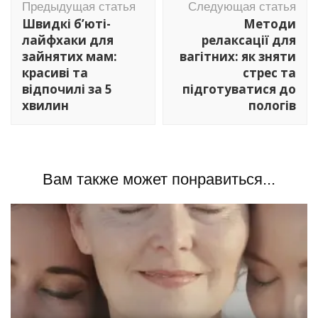
Предыдущая статья
Следующая статья
по
Швидкі б’юті-
Методи
записям
лайфхаки для
релаксації для
зайнятих мам:
вагітних: як зняти
красиві та
стрес та
відпочилі за 5
підготуватися до
хвилин
пологів
Вам также может понравиться...