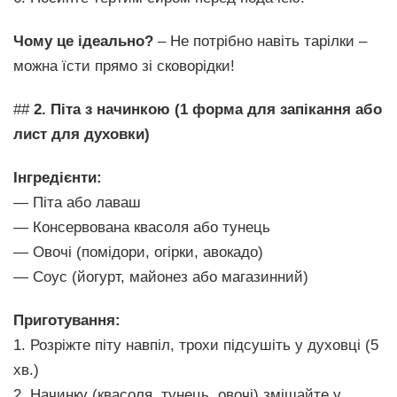
Чому це ідеально?
– Не потрібно навіть тарілки –
можна їсти прямо зі сковорідки!
##
2. Піта з начинкою (1 форма для запікання або
лист для духовки)
Інгредієнти:
— Піта або лаваш
— Консервована квасоля або тунець
— Овочі (помідори, огірки, авокадо)
— Соус (йогурт, майонез або магазинний)
Приготування:
1. Розріжте піту навпіл, трохи підсушіть у духовці (5
хв.)
2. Начинку (квасоля, тунець, овочі) змішайте у