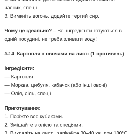
часник, спеції.
3. Вимкніть вогонь, додайте тертий сир.
Чому це ідеально?
– Всі інгредієнти готуються в
одній посудині, не треба зливати воду!
##
4. Картопля з овочами на листі (1 противень)
Інгредієнти:
— Картопля
— Морква, цибуля, кабачок (або інші овочі)
— Олія, сіль, спеції
Приготування:
1. Поріжте все кубиками.
2. Змішайте з олією та спеціями.
3. Викладіть на лист і запікайте 30–40 хв. при 180°C.