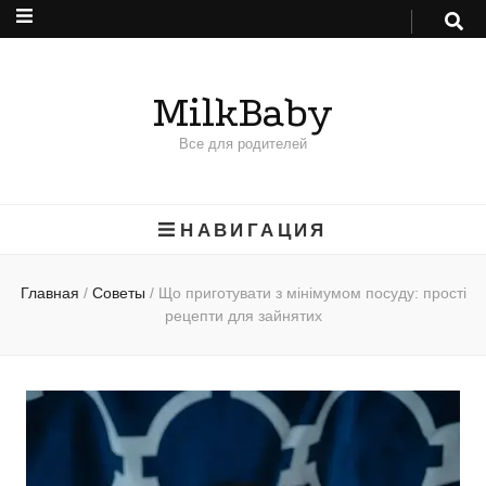
MilkBaby
Все для родителей
НАВИГАЦИЯ
Главная
/
Советы
/
Що приготувати з мінімумом посуду: прості
рецепти для зайнятих