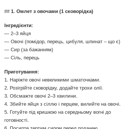
##
1. Омлет з овочами (1 сковорідка)
Інгредієнти:
— 2–3 яйця
— Овочі (помідор, перець, цибуля, шпинат – що є)
— Сир (за бажанням)
— Сіль, перець
Приготування:
1. Наріжте овочі невеликими шматочками.
2. Розігрійте сковорідку, додайте трохи олії.
3. Обсмажте овочі 2–3 хвилини.
4. Збийте яйця з сіллю і перцем, вилийте на овочі.
5. Готуйте під кришкою на середньому вогні до
готовності.
6. Посипте тертим сиром перед подачею.