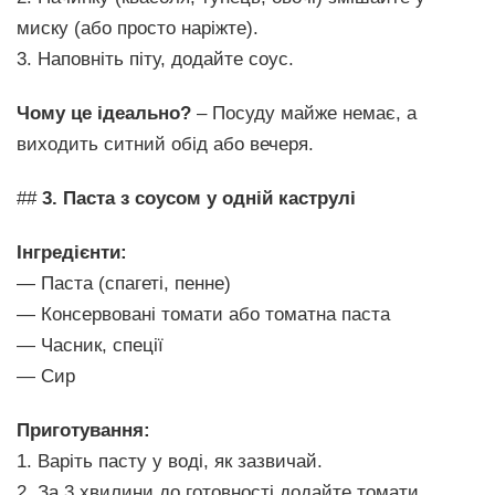
миску (або просто наріжте).
3. Наповніть піту, додайте соус.
Чому це ідеально?
– Посуду майже немає, а
виходить ситний обід або вечеря.
##
3. Паста з соусом у одній каструлі
Інгредієнти:
— Паста (спагеті, пенне)
— Консервовані томати або томатна паста
— Часник, спеції
— Сир
Приготування:
1. Варіть пасту у воді, як зазвичай.
2. За 3 хвилини до готовності додайте томати,