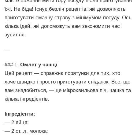
маєте бажання мити гору посуду після приготування
їжі. Не біда! Існує безліч рецептів, які дозволяють
приготувати смачну страву з мінімумом посуду. Ось
кілька ідей, які допоможуть вам зекономити час і
зусилля.
—
### 1.
Омлет у чашці
Цей рецепт — справжнє порятунки для тих, хто
хоче швидко і просто приготувати сніданок. Все, що
вам знадобиться, — це мікрохвильова піч, чашка та
кілька інгредієнтів.
Інгредієнти:
— 2 яйця;
— 2 ст. л. молока;