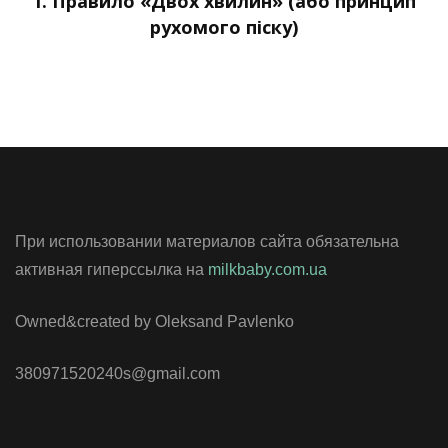
1. Правило «Двох хвилин» (або принцип
рухомого піску)
При использовании материалов сайта обязательна
активная гиперссылка на
milkbaby.com.ua
Owned&created by Oleksand Pavlenko
380971520240s@gmail.com