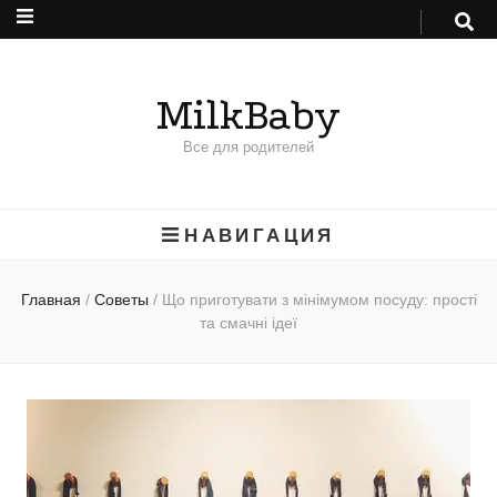
MilkBaby
Все для родителей
НАВИГАЦИЯ
Главная
/
Советы
/
Що приготувати з мінімумом посуду: прості
та смачні ідеї