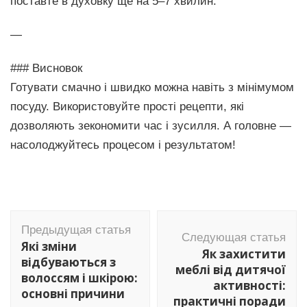
поставте в духовку ще на 5–7 хвилин.
—
### Висновок
Готувати смачно і швидко можна навіть з мінімумом
посуду. Використовуйте прості рецепти, які
дозволяють зекономити час і зусилля. А головне —
насолоджуйтесь процесом і результатом!
Навигация
Предыдущая статья
по
Следующая статья
Які зміни
Як захистити
записям
відбуваються з
меблі від дитячої
волоссям і шкірою:
активності:
основні причини
практичні поради