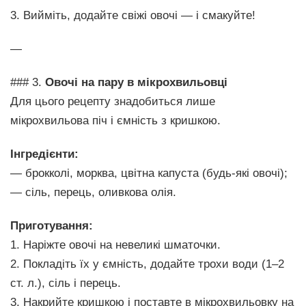
3. Вийміть, додайте свіжі овочі — і смакуйте!
—
### 3.
Овочі на пару в мікрохвильовці
Для цього рецепту знадобиться лише
мікрохвильова піч і ємність з кришкою.
Інгредієнти:
— брокколі, морква, цвітна капуста (будь-які овочі);
— сіль, перець, оливкова олія.
Приготування:
1. Наріжте овочі на невеликі шматочки.
2. Покладіть їх у ємність, додайте трохи води (1–2
ст. л.), сіль і перець.
3. Накрийте кришкою і поставте в мікрохвильовку на