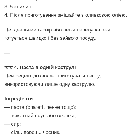
3–5 хвилин.
4. Після приготування змішайте з оливковою олією.
Це ідеальний гарнір або легка перекуска, яка
готується швидко і без зайвого посуду.
—
### 4.
Паста в одній каструлі
Цей рецепт дозволяє приготувати пасту,
використовуючи лише одну каструлю.
Інгредієнти:
— паста (спагеті, пенне тощо);
— томатний соус або вершки;
— сир;
— сіль, перець, часник.