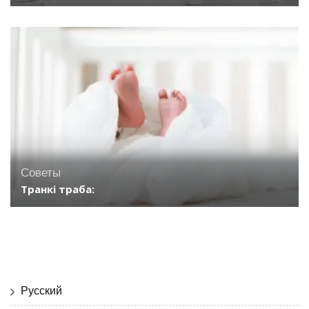
Советы
Транкі траба:
Русский