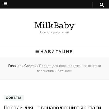
MilkBaby
Все для родителей
НАВИГАЦИЯ
Главная
/
Советы
/
Поради для новонароджених: як стати
впевненими батьками
СОВЕТЫ
Поради для новонароджених: як стати