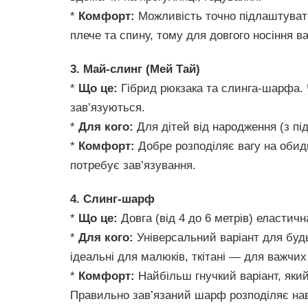
*
Комфорт:
Можливість точно підлаштувати
плече та спину, тому для довгого носіння 
3. Май-слинг (Мей Тай)
*
Що це:
Гібрид рюкзака та слинга-шарфа. 
зав’язуються.
*
Для кого:
Для дітей від народження (з під
*
Комфорт:
Добре розподіляє вагу на обидв
потребує зав’язування.
4. Слинг-шарф
*
Що це:
Довга (від 4 до 6 метрів) еластична
*
Для кого:
Універсальний варіант для будь-
ідеальні для малюків, ткітані — для важчих
*
Комфорт:
Найбільш гнучкий варіант, яки
Правильно зав’язаний шарф розподіляє на