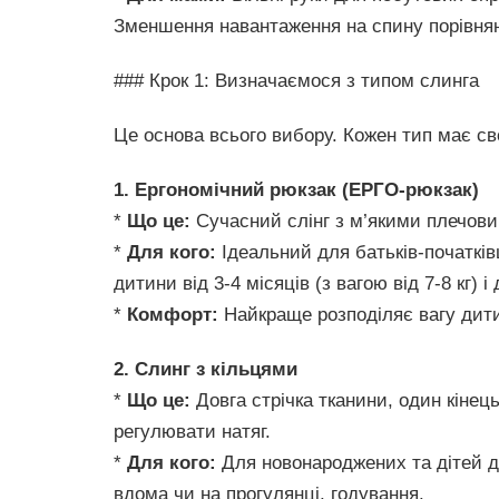
Зменшення навантаження на спину порівняно
### Крок 1: Визначаємося з типом слинга
Це основа всього вибору. Кожен тип має сво
1. Ергономічний рюкзак (ЕРГО-рюкзак)
*
Що це:
Сучасний слінг з м’якими плечови
*
Для кого:
Ідеальний для батьків-початків
дитини від 3-4 місяців (з вагою від 7-8 кг) і 
*
Комфорт:
Найкраще розподіляє вагу дити
2. Слинг з кільцями
*
Що це:
Довга стрічка тканини, один кінец
регулювати натяг.
*
Для кого:
Для новонароджених та дітей до
вдома чи на прогулянці, годування.