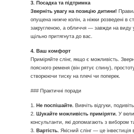
3. Посадка та підтримка
Зверніть увагу на позицію дитини!
Правил
опущена нижче колін, а ніжки розведені в 
закругленою, а обличчя — завжди на виду 
щільно притягнута до вас.
4. Ваш комфорт
Приміряйте слінг, якщо є можливість. Зверн
поясного ременя (він рятує спину), простот
створюючи тиску на плечі чи поперек.
### Практичні поради
1.
Не поспішайте.
Вивчіть відгуки, подивітьс
2.
Шукайте можливість приміряти.
У вели
консультанти, які допомагають з вибором т
3.
Вартість.
Якісний слінг — це інвестиція