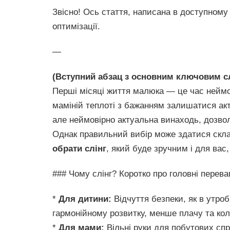
Звісно! Ось стаття, написана в доступном
оптимізації.
—
(Вступний абзац з основним ключовим с
Перші місяці життя малюка — це час неймов
маміній теплоті з бажанням залишатися а
але неймовірно актуальна винаходь, дозво
Однак правильний вибір може здатися скла
обрати слінг
, який буде зручним і для вас,
### Чому слінг? Коротко про головні перева
*
Для дитини:
Відчуття безпеки, як в утроб
гармонійному розвитку, менше плачу та кол
*
Для мами:
Вільні руки для побутових спр