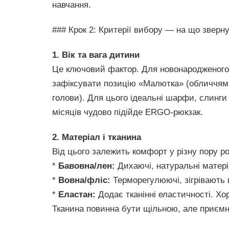
навчання.
### Крок 2: Критерії вибору — на що зверн
1. Вік та вага дитини
Це ключовий фактор. Для новонародженого (
зафіксувати позицію «Малютка» (обличчям 
голови). Для цього ідеальні шарфи, слинги
місяців чудово підійде ERGO-рюкзак.
2. Матеріал і тканина
Від цього залежить комфорт у різну пору ро
*
Бавовна/лен:
Дихаючі, натуральні матеріа
*
Вовна/фліс:
Терморегулюючі, зігрівають в
*
Еластан:
Додає тканінні еластичності. Х
Тканина повинна бути щільною, але приємн