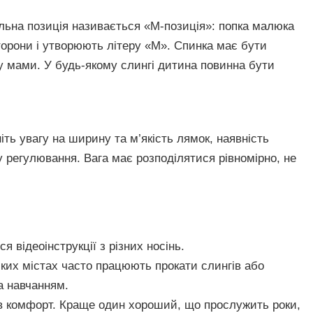
ьна позиція називається «М-позиція»: попка малюка
сторони і утворюють літеру «М». Спинка має бути
у мами. У будь-якому слингі дитина повинна бути
іть увагу на ширину та м’якість лямок, наявність
у регулювання. Вага має розподілятися рівномірно, не
я відеоінструкції з різних носінь.
ких містах часто працюють прокати слингів або
а навчанням.
 в комфорт. Краще один хороший, що прослужить роки,