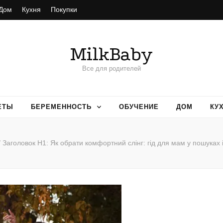
Дом
Кухня
Покупки
MilkBaby
Все для родителей
ЕТЫ
БЕРЕМЕННОСТЬ
ОБУЧЕНИЕ
ДОМ
КУ
/
Заголовок H1: Як обрати комфортний слінг: гід для мам у пошуках 