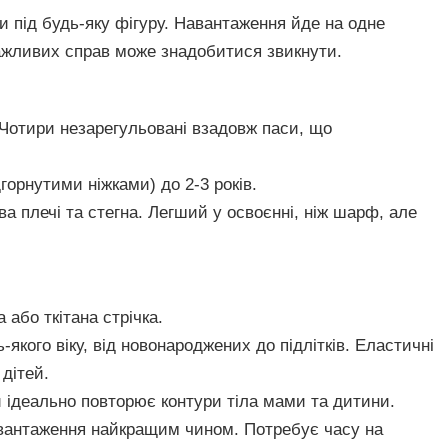
 під будь-яку фігуру. Навантаження йде на одне
важливих справ може знадобитися звикнути.
Чотири незарегульовані взадовж паси, що
горнутими ніжками) до 2-3 років.
а плечі та стегна. Легший у освоєнні, ніж шарф, але
 або ткітана стрічка.
якого віку, від новонароджених до підлітків. Еластичні
 дітей.
й ідеально повторює контури тіла мами та дитини.
вантаження найкращим чином. Потребує часу на