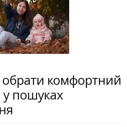
к обрати комфортний
м у пошуках
ння