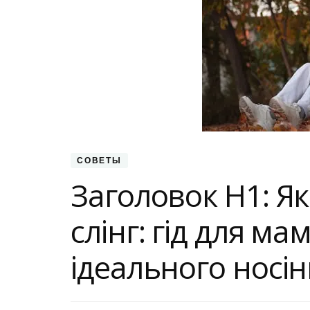
СОВЕТЫ
Заголовок H1: Я
слінг: гід для ма
ідеального носі