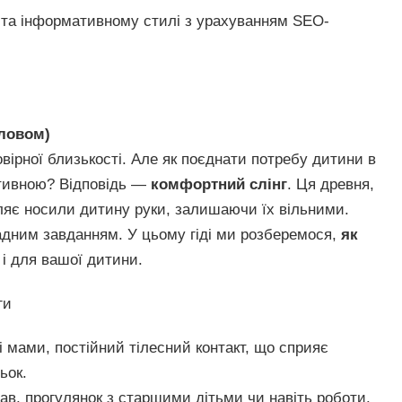
у та інформативному стилі з урахуванням SEO-
ловом)
ірної близькості. Але як поєднати потребу дитини в
ктивною? Відповідь —
комфортний слінг
. Ця древня,
ляє носили дитину руки, залишаючи їх вільними.
дним завданням. У цьому гіді ми розберемося,
як
 і для вашої дитини.
ги
і мами, постійний тілесний контакт, що сприяє
ьок.
ав, прогулянок з старшими дітьми чи навіть роботи.