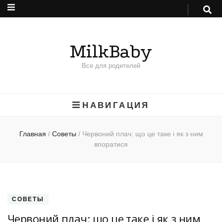
MilkBaby
Все для родителей
НАВИГАЦИЯ
Главная
/
Советы
/
Червоний плач: що це таке і як з ним
впоратися
СОВЕТЫ
Червоний плач: що це таке і як з ним