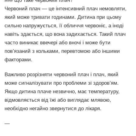
### Що таке червоний плач?
Червоний плач — це інтенсивний плач немовляти,
який може тривати годинами. Дитина при цьому
сильно напружується, її обличчя червоніє, а іноді
навіть здається, що вона задихається. Такий плач
часто виникає ввечері або вночі і може бути
пов’язаний з кольками, перевтомою або іншими
факторами.
Важливо розрізняти червоний плач і плач, який
може сигналізувати про проблеми зі здоров’ям.
Якщо дитина плаче незвично, має температуру,
відмовляється від їжі або виглядає млявою,
необхідно негайно звернутися до лікаря.
—