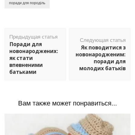
поради для породіль
Навигация
Предыдущая статья
по
Следующая статья
Поради для
Як поводитися з
записям
новонароджених:
новонародженим:
як стати
поради для
впевненими
молодих батьків
батьками
Вам также может понравиться...