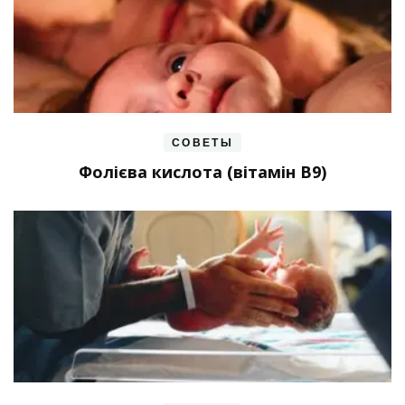
СОВЕТЫ
Фолієва кислота (вітамін В9)