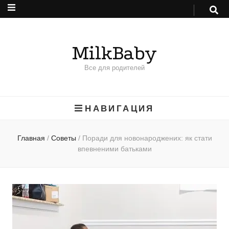
MilkBaby
Все для родителей
НАВИГАЦИЯ
Главная
/
Советы
/
Поради для новонароджених: як стати
впевненими батьками