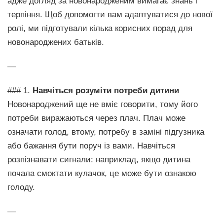
адже догляд за новонародженим вимагає знань і
терпіння. Щоб допомогти вам адаптуватися до нової
ролі, ми підготували кілька корисних порад для
новонароджених батьків.
—
### 1.
Навчіться розуміти потреби дитини
Новонароджений ще не вміє говорити, тому його
потреби виражаються через плач. Плач може
означати голод, втому, потребу в заміні підгузника
або бажання бути поруч із вами. Навчіться
розпізнавати сигнали: наприклад, якщо дитина
почала смоктати кулачок, це може бути ознакою
голоду.
—