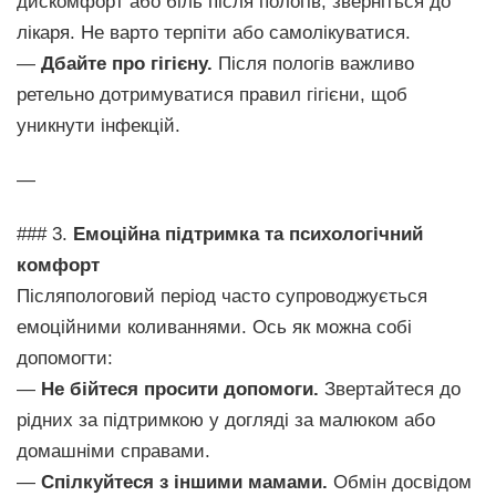
дискомфорт або біль після пологів, зверніться до
лікаря. Не варто терпіти або самолікуватися.
—
Дбайте про гігієну.
Після пологів важливо
ретельно дотримуватися правил гігієни, щоб
уникнути інфекцій.
—
### 3.
Емоційна підтримка та психологічний
комфорт
Післяпологовий період часто супроводжується
емоційними коливаннями. Ось як можна собі
допомогти:
—
Не бійтеся просити допомоги.
Звертайтеся до
рідних за підтримкою у догляді за малюком або
домашніми справами.
—
Спілкуйтеся з іншими мамами.
Обмін досвідом