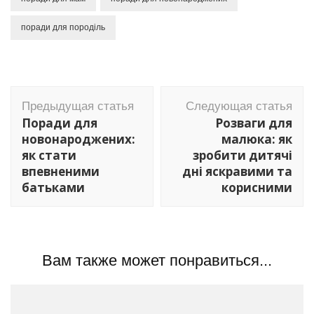
поради для породіль
Навигация
Предыдущая статья
Следующая статья
по
Поради для
Розваги для
записям
новонароджених:
малюка: як
як стати
зробити дитячі
впевненими
дні яскравими та
батьками
корисними
Вам также может понравиться...