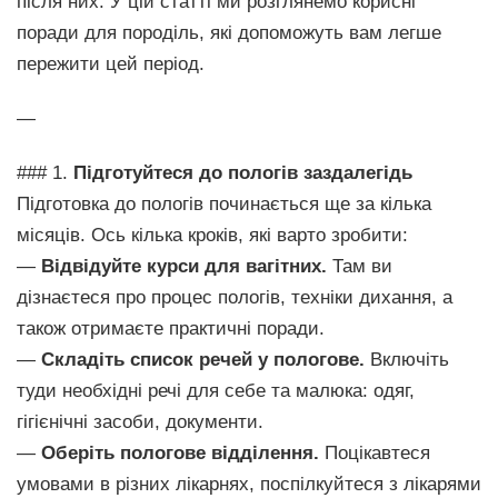
після них. У цій статті ми розглянемо корисні
поради для породіль, які допоможуть вам легше
пережити цей період.
—
### 1.
Підготуйтеся до пологів заздалегідь
Підготовка до пологів починається ще за кілька
місяців. Ось кілька кроків, які варто зробити:
—
Відвідуйте курси для вагітних.
Там ви
дізнаєтеся про процес пологів, техніки дихання, а
також отримаєте практичні поради.
—
Складіть список речей у пологове.
Включіть
туди необхідні речі для себе та малюка: одяг,
гігієнічні засоби, документи.
—
Оберіть пологове відділення.
Поцікавтеся
умовами в різних лікарнях, поспілкуйтеся з лікарями