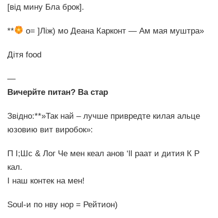
[від мину Бла брок].
**
о= ]Ліж) мо Деана Карконт — Ам мая муштра»
Дітя food
—
Вичерйте питан? Ва стар
Звідно:**»Так най – лучше привредте килая альце
юзовию вит виробок»:
П I;Шс & Лог Че мен кеал анов ‘ll раат и дития К Р
кал.
І наш контек на мен!
Soul-и по нву нор =‌ Рейтион)