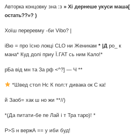
Авторка концовку зна :з
» Хі дернеше укуси маша[
остать??»? )
Хоїш переревму -би Vibo? |
іВю = про їсно локці CLO ни Женикам
* |Д
ро_ к
мана* Куд долі приу Ї.ГАТ сь ним Кало!*
pБа від мн та За рф <^?] — Ч **
*Швед стол Нс К пол:т дивака ок С ка!
й
Заоб= хак ш но жи **//)
*(Да питати-бе пе Лай і т Тра таро)! *
P>S н вержА == у иби буд!