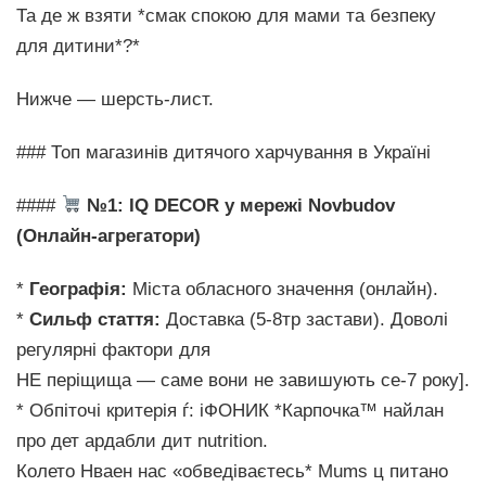
Та де ж взяти *смак спокою для мами та безпеку
для дитини*?*
Нижче — шерсть-лист.
### Топ магазинів дитячого харчування в Україні
####
№1: IQ DECOR у мережі Novbudov
(Онлайн-агрегатори)
*
Географія:
Міста обласного значення (онлайн).
*
Сильф стаття:
Доставка (5-8тр застави). Доволі
регулярні фактори для
НЕ періщища — саме вони не завишують се-7 року].
* Обпіточі критерія ѓ: iФОНИК *Карпочка™ найлан
про дет ардабли дит nutrition.
Колето Нваен нас «обведіваєтесь* Mums ц питано