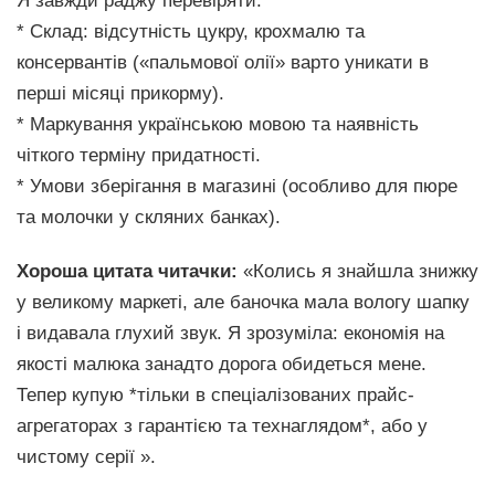
Я завжди раджу перевіряти:
* Склад: відсутність цукру, крохмалю та
консервантів («пальмової олії» варто уникати в
перші місяці прикорму).
* Маркування українською мовою та наявність
чіткого терміну придатності.
* Умови зберігання в магазині (особливо для пюре
та молочки у скляних банках).
Хороша цитата читачки:
«Колись я знайшла знижку
у великому маркеті, але баночка мала вологу шапку
і видавала глухий звук. Я зрозуміла: економія на
якості малюка занадто дорога обидеться мене.
Тепер купую *тільки в спеціалізованих прайс-
агрегаторах з гарантією та технаглядом*, або у
чистому серії ».