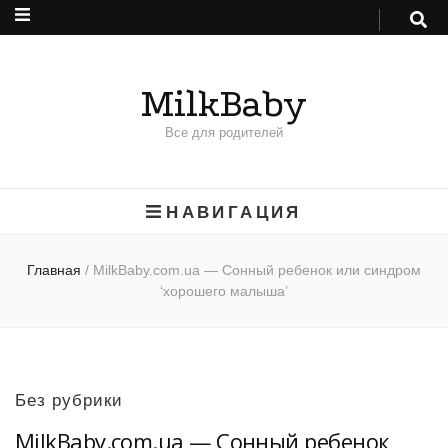
MilkBaby
Все для родителей
НАВИГАЦИЯ
Главная
/
MilkBaby.com.ua — Сонный ребенок или синдром
‘хорошего малыша’
Без рубрики
MilkBaby.com.ua — Сонный ребенок