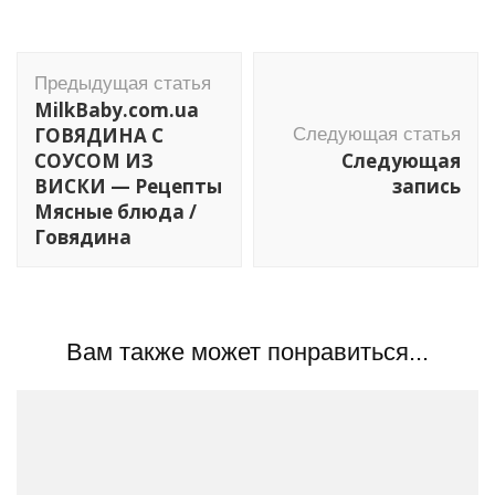
Навигация
Предыдущая статья
по
MilkBaby.com.ua
записям
ГОВЯДИНА С
Следующая статья
СОУСОМ ИЗ
Следующая
ВИСКИ — Рецепты
запись
Мясные блюда /
Говядина
Вам также может понравиться...