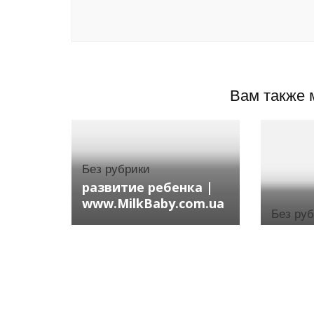
Вам также 
Без рубрики
развитие ребенка |
www.MilkBaby.com.ua
Без ру