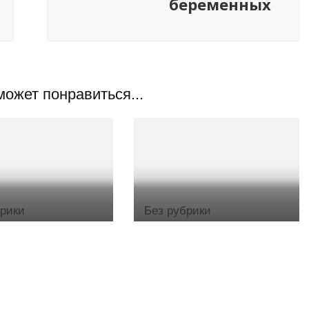
беременных
может понравиться...
брики
Без рубрики