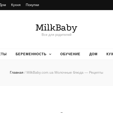
Дом
Кухня
Покупки
MilkBaby
Все для родителей
ЕТЫ
БЕРЕМЕННОСТЬ
ОБУЧЕНИЕ
ДОМ
КУ
Главная
/
MilkBaby.com.ua Молочные блюда — Рецепты