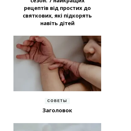
сезон: 7 найкращих
рецептів від простих до
святкових, які підкорять
навіть дітей
СОВЕТЫ
Заголовок