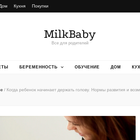
Дом
Кухня
Покупки
MilkBaby
Все для родителей
ЕТЫ
БЕРЕМЕННОСТЬ
ОБУЧЕНИЕ
ДОМ
КУ
ие
/
Когда ребенок начинает держать голову. Нормы развития и воз