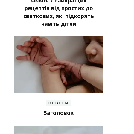
сезон: 7 найкращих
рецептів від простих до
святкових, які підкорять
навіть дітей
СОВЕТЫ
Заголовок