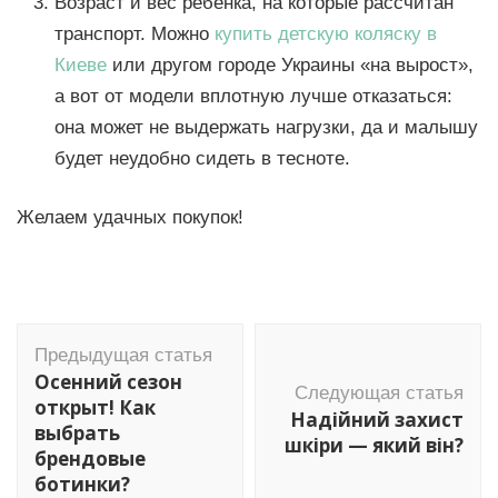
Возраст и вес ребенка, на которые рассчитан
транспорт. Можно
купить детскую коляску в
Киеве
или другом городе Украины «на вырост»,
а вот от модели вплотную лучше отказаться:
она может не выдержать нагрузки, да и малышу
будет неудобно сидеть в тесноте.
Желаем удачных покупок!
Навигация
Предыдущая статья
по
Осенний сезон
Следующая статья
записям
открыт! Как
Надійний захист
выбрать
шкіри — який він?
брендовые
ботинки?