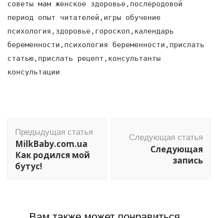
советы мам женское здоровье,послеродовой
период опыт читателей,игры обучение
психология,здоровье,гороскоп,календарь
беременности,психология беременности,прислать
статью,прислать рецепт,консультанты
консультации
Навигация
Предыдущая статья
по
Следующая статья
MilkBaby.com.ua
Следующая
записям
Как родился мой
запись
бутус!
Вам также может понравиться...