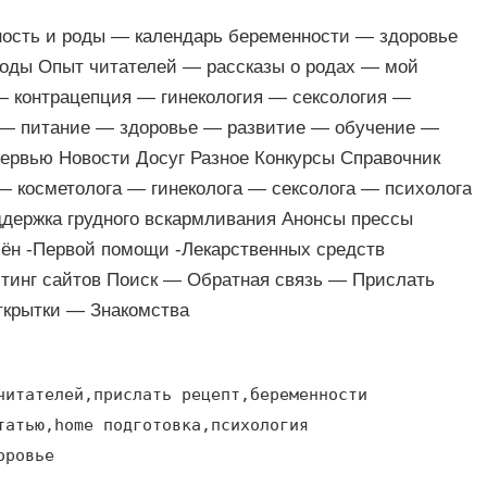
ность и роды — календарь беременности — здоровье
роды Опыт читателей — рассказы о родах — мой
— контрацепция — гинекология — сексология —
 — питание — здоровье — развитие — обучение —
ервью Новости Досуг Разное Конкурсы Справочник
 косметолога — гинеколога — сексолога — психолога
ержка грудного вскармливания Анонсы прессы
ён -Первой помощи -Лекарственных средств
йтинг сайтов Поиск — Обратная связь — Прислать
ткрытки — Знакомства
читателей,прислать рецепт,беременности
татью,home подготовка,психология
оровье