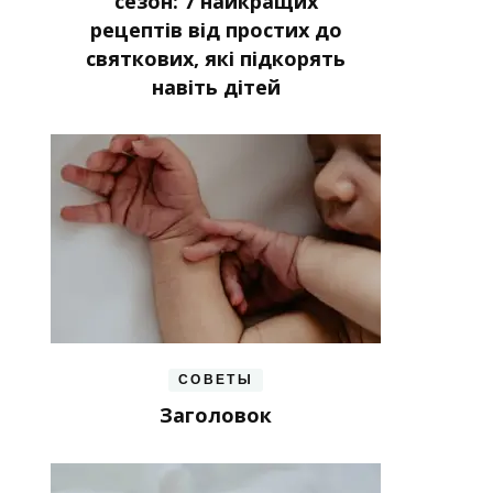
сезон: 7 найкращих
рецептів від простих до
святкових, які підкорять
навіть дітей
СОВЕТЫ
Заголовок