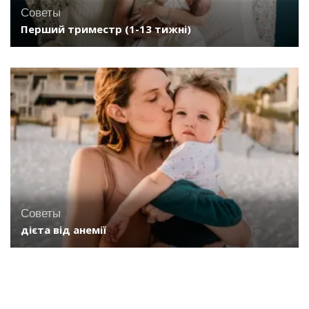
Советы
Перший триместр (1-13 тижні)
Советы
дієта від анемії