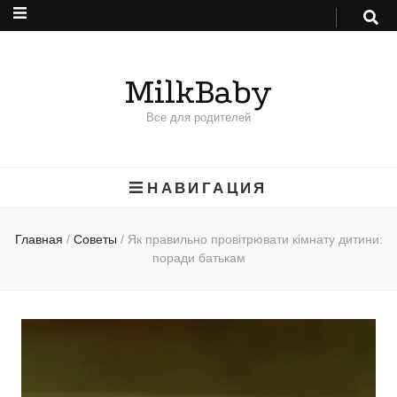
MilkBaby
Все для родителей
НАВИГАЦИЯ
Главная
/
Советы
/
Як правильно провітрювати кімнату дитини:
поради батькам