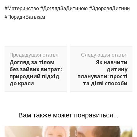
#Материнство #ДоглядЗаДитиною #ЗдоровяДитини
#ПорадиБатькам
Навигация
Предыдущая статья
Следующая статья
по
Догляд за тілом
Як навчити
записям
без зайвих витрат:
дитину
природний підхід
планувати: прості
до краси
та дієві способи
Вам также может понравиться...