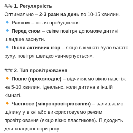
###
1. Регулярність
Оптимально –
2-3 рази на день
по 10-15 хвилин.
Ранком
– після пробудження.
Перед сном
– свіже повітря допоможе дитині
швидше заснути.
Після активних ігор
– якщо в кімнаті було багато
руху, повітря швидко «вичерпується».
###
2. Тип провітрювання
Повне (прохолодне)
– відчиняємо вікно навстіж
на 5-10 хвилин. Ідеально, коли дитина в іншій
кімнаті.
Часткове (мікропровітрювання)
– залишаємо
щілину у вікні або використовуємо режим
провітрювання (якщо вікно пластикове). Підходить
для холодної пори року.