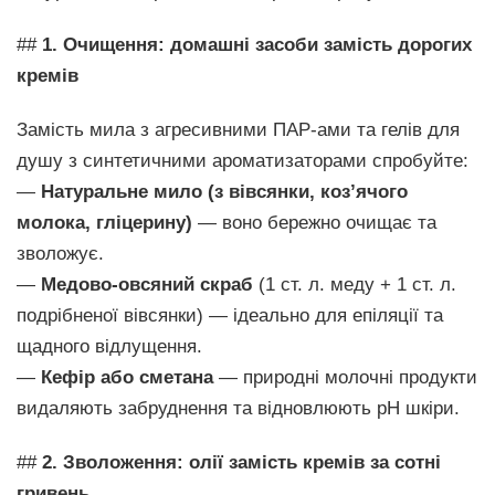
##
1. Очищення: домашні засоби замість дорогих
кремів
Замість мила з агресивними ПАР-ами та гелів для
душу з синтетичними ароматизаторами спробуйте:
—
Натуральне мило (з вівсянки, коз’ячого
молока, гліцерину)
— воно бережно очищає та
зволожує.
—
Медово-овсяний скраб
(1 ст. л. меду + 1 ст. л.
подрібненої вівсянки) — ідеально для епіляції та
щадного відлущення.
—
Кефір або сметана
— природні молочні продукти
видаляють забруднення та відновлюють pH шкіри.
##
2. Зволоження: олії замість кремів за сотні
гривень