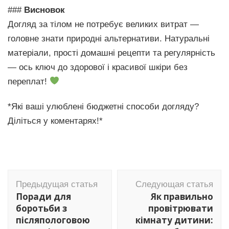
###
Висновок
Догляд за тілом не потребує великих витрат —
головне знати природні альтернативи. Натуральні
матеріали, прості домашні рецепти та регулярність
— ось ключ до здорової і красивої шкіри без
переплат!
*Які ваші улюблені бюджетні способи догляду?
Діліться у коментарях!*
Навигация
Предыдущая статья
Следующая статья
по
Поради для
Як правильно
записям
боротьби з
провітрювати
післяпологовою
кімнату дитини: