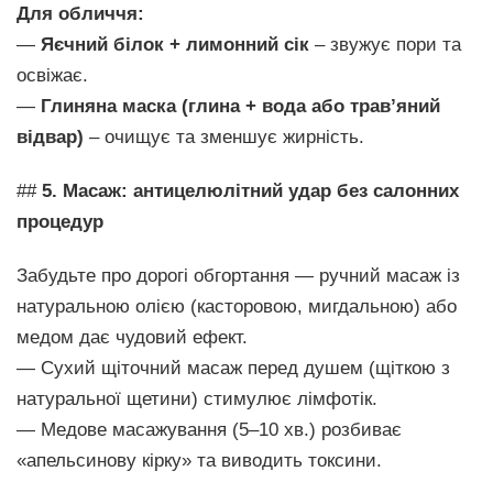
Для обличчя:
—
Яєчний білок + лимонний сік
– звужує пори та
освіжає.
—
Глиняна маска (глина + вода або трав’яний
відвар)
– очищує та зменшує жирність.
##
5. Масаж: антицелюлітний удар без салонних
процедур
Забудьте про дорогі обгортання — ручний масаж із
натуральною олією (касторовою, мигдальною) або
медом дає чудовий ефект.
— Сухий щіточний масаж перед душем (щіткою з
натуральної щетини) стимулює лімфотік.
— Медове масажування (5–10 хв.) розбиває
«апельсинову кірку» та виводить токсини.