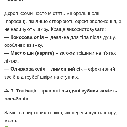
Дорогі креми часто містять мінеральні олії
(парафін), які лише створюють ефект зволоження, а
не насичують шкіру. Краще використовувати:
—
Кокосова олія
– ідеальна для тіла після душу,
особливо взимку.
—
Масло ши (карите)
– загоює тріщини на п’ятах і
ліктях.
—
Оливкова олія + лимонний сік
– ефективний
засіб від грубої шкіри на ступнях.
##
3. Тонізація: трав’яні льодяні кубики замість
лосьйонів
Замість спиртових тоніків, які пересишують шкіру,
можна: