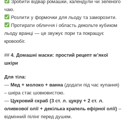
Зробити відвар ромашки, календули чи зеленого
чаю.
Розлити у формочки для льоду та заморозити.
Протирати обличчя і область декольте кубиком
льоду вранці — це звужує пори та покращує
кровообіг.
##
4. Домашні маски: простий рецепт м’якої
шкіри
Для тіла:
—
Мед + молоко + ванна
(додати під час купання)
– шкіра стає шовковистою.
—
Цукровий скраб (3 ст. л. цукру + 2 ст. л.
оливкової олії + декілька крапель ефірної олії)
–
відмінний пілінг перед душем.