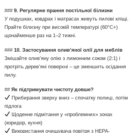
###
9. Регулярне прання постільної білизни
У подушках, ковдрах і матрасах живуть пилові кліщі.
Прайте білизну при високій температурі (60°C+)
щонайменше раз на 1–2 тижні.
###
10. Застосування олив’яної олії для меблів
Змішайте олив’яну олію з лимонним соком (2:1) і
протріть дерев’яні поверхні – це зменшить осідання
пилу.
##
Як підтримувати чистоту довше?
Прибирання зверху вниз – спочатку полиці, потім
підлога
Щоденне підмітання у «проблемних» зонах
(коридор, кухня)
Використання очищувача повітря з HEPA-