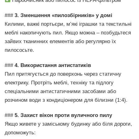
Пароочисник або пилосос із HEPA-фільтром
###
3. Зменшення «пилозбірників» у домі
Килими, важкі портьєри, м’які іграшки та текстильні
меблі накопичують пил. Якщо можна – позбудьтеся
зайвих тканинних елементів або регулярно їх
пилососьте.
###
4. Використання антистатиків
Пил притягується до поверхонь через статичну
електрику. Протріть меблі, техніку та підлогу
спеціальними антистатичними засобами або
розчином води з кондиціонером для білизни (1:4).
###
5. Захист вікон проти вуличного пилу
Якщо живете у заміському будинку або біля дороги,
допоможуть: