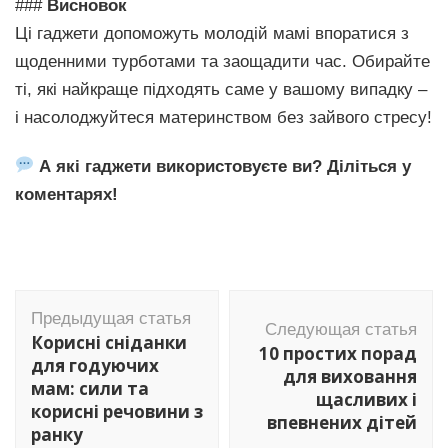
###
Висновок
Ці гаджети допоможуть молодій мамі впоратися з
щоденними турботами та заощадити час. Обирайте
ті, які найкраще підходять саме у вашому випадку –
і насолоджуйтеся материнством без зайвого стресу!
А які гаджети використовуєте ви? Діліться у
коментарях!
Навигация
Предыдущая статья
по
Следующая статья
Корисні сніданки
10 простих порад
записям
для годуючих
для виховання
мам: сили та
щасливих і
корисні речовини з
впевнених дітей
ранку