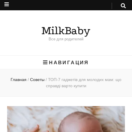
MilkBaby
Все для родителей
НАВИГАЦИЯ
Главная
/
Советы
/
ТОП-7 гаджетів для молодих мам: що
справді варто купити