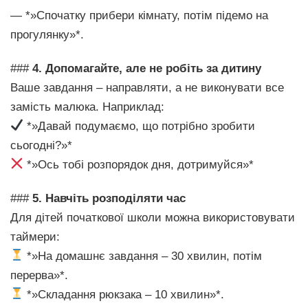
— *»Спочатку прибери кімнату, потім підемо на
прогулянку»*.
###
4. Допомагайте, але не робіть за дитину
Ваше завдання – направляти, а не виконувати все
замість малюка. Наприклад:
*»Давай подумаємо, що потрібно зробити
сьогодні?»*
*»Ось тобі розпорядок дня, дотримуйся»*
###
5. Навчіть розподіляти час
Для дітей початкової школи можна використовувати
таймери:
*»На домашнє завдання – 30 хвилин, потім
перерва»*.
*»Складання рюкзака – 10 хвилин»*.