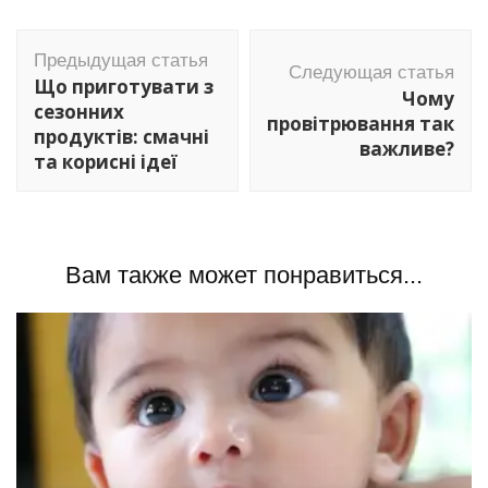
Навигация
Предыдущая статья
по
Следующая статья
Що приготувати з
Чому
записям
сезонних
провітрювання так
продуктів: смачні
важливе?
та корисні ідеї
Вам также может понравиться...