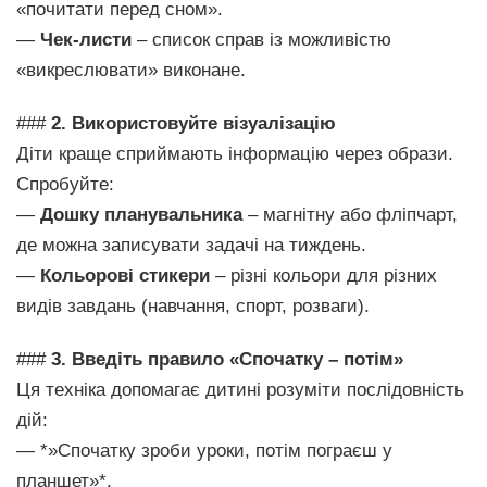
«почитати перед сном».
—
Чек-листи
– список справ із можливістю
«викреслювати» виконане.
###
2. Використовуйте візуалізацію
Діти краще сприймають інформацію через образи.
Спробуйте:
—
Дошку планувальника
– магнітну або фліпчарт,
де можна записувати задачі на тиждень.
—
Кольорові стикери
– різні кольори для різних
видів завдань (навчання, спорт, розваги).
###
3. Введіть правило «Спочатку – потім»
Ця техніка допомагає дитині розуміти послідовність
дій:
— *»Спочатку зроби уроки, потім пограєш у
планшет»*.