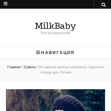
MilkBaby
Все для родителей
НАВИГАЦИЯ
Главная
/
Советы
/
Як навчити дитину планувати: практичні
поради для батьків