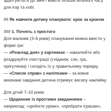
адаптуються до змін і мають більше вільного часу
для ігор та хобі.
##
Як навчити дитину планувати: крок за кроком
###
1. Почніть з простого
Для малюків (3–6 років) планування можна ввести у
формі гри:
—
«Розклад дня» у картинках
– намалюйте або
роздрукуйте ілюстрації (сніданок, сон, гра,
прогулянка) і складіть їх у правильному порядку.
—
«Список справ» з наліпками
– за кожне
виконане завдання дитина отримує веселу наклейку.
Для дітей 7–10 років:
—
Щоденник із простими завданнями
–
наприклад: «зробити уроки», «прибрати іграшки»,