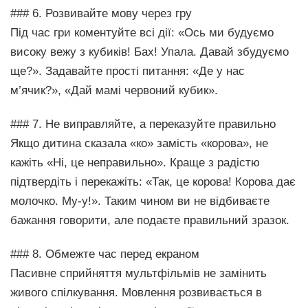
### 6. Розвивайте мову через гру
Під час гри коментуйте всі дії: «Ось ми будуємо
високу вежу з кубиків! Бах! Упала. Давай збудуємо
ще?». Задавайте прості питання: «Де у нас
м’ячик?», «Дай мамі червоний кубик».
### 7. Не виправляйте, а переказуйте правильно
Якщо дитина сказала «ко» замість «корова», не
кажіть «Ні, це неправильно». Краще з радістю
підтвердіть і перекажіть: «Так, це корова! Корова дає
молочко. Му-у!». Таким чином ви не відбиваєте
бажання говорити, але подаєте правильний зразок.
### 8. Обмежте час перед екраном
Пасивне сприйняття мультфільмів не замінить
живого спілкування. Мовлення розвивається в