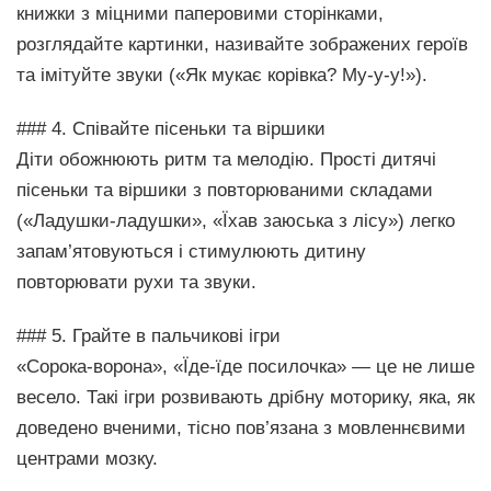
книжки з міцними паперовими сторінками,
розглядайте картинки, називайте зображених героїв
та імітуйте звуки («Як мукає корівка? Му-у-у!»).
### 4. Співайте пісеньки та віршики
Діти обожнюють ритм та мелодію. Прості дитячі
пісеньки та віршики з повторюваними складами
(«Ладушки-ладушки», «Їхав заюська з лісу») легко
запам’ятовуються і стимулюють дитину
повторювати рухи та звуки.
### 5. Грайте в пальчикові ігри
«Сорока-ворона», «Їде-їде посилочка» — це не лише
весело. Такі ігри розвивають дрібну моторику, яка, як
доведено вченими, тісно пов’язана з мовленнєвими
центрами мозку.