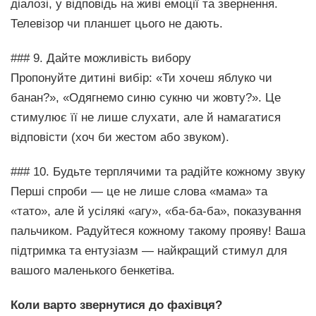
діалозі, у відповідь на живі емоції та звернення.
Телевізор чи планшет цього не дають.
### 9. Дайте можливість вибору
Пропонуйте дитині вибір: «Ти хочеш яблуко чи
банан?», «Одягнемо синю сукню чи жовту?». Це
стимулює її не лише слухати, але й намагатися
відповісти (хоч би жестом або звуком).
### 10. Будьте терплячими та радійте кожному звуку
Перші спроби — це не лише слова «мама» та
«тато», але й усілякі «агу», «ба-ба-ба», показування
пальчиком. Радуйтеся кожному такому прояву! Ваша
підтримка та ентузіазм — найкращий стимул для
вашого маленького бенкетіва.
Коли варто звернутися до фахівця?