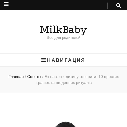
MilkBaby
Все для родителей
НАВИГАЦИЯ
Главная
/
Советы
/
Як навчити дитину говорити: 10 простих
іграшок та щоденних ритуалів