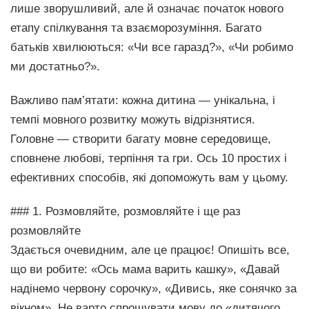
лише зворушливий, але й означає початок нового
етапу спілкування та взаєморозуміння. Багато
батьків хвилюються: «Чи все гаразд?», «Чи робимо
ми достатньо?».
Важливо пам’ятати: кожна дитина — унікальна, і
темпі мовного розвитку можуть відрізнятися.
Головне — створити багату мовне середовище,
сповнене любові, терпіння та гри. Ось 10 простих і
ефективних способів, які допоможуть вам у цьому.
### 1. Розмовляйте, розмовляйте і ще раз
розмовляйте
Здається очевидним, але це працює! Опишіть все,
що ви робите: «Ось мама варить кашку», «Давай
надінемо червону сорочку», «Дивись, яке сонячко за
вікном». Не варто спрощувати мову до «дитячого