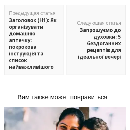
Навигация
Предыдущая статья
по
Заголовок (H1): Як
Следующая статья
записям
організувати
Запрошуємо до
домашню
духовки: 5
аптечку:
бездоганних
покрокова
рецептів для
інструкція та
ідеальної вечері
список
найважливішого
Вам также может понравиться...