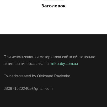
Заголовок
При использовании материалов сайта обязательна
активная гиперссылка на
milkbaby.com.ua
Owned&created by Oleksand Pavlenko
380971520240s@gmail.com