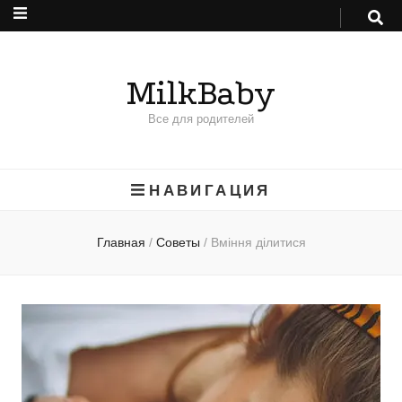
MilkBaby
Все для родителей
НАВИГАЦИЯ
Главная
/
Советы
/
Вміння ділитися