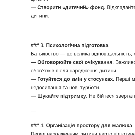
—
Створити «дитячий» фонд
. Відкладайт
дитини.
—
### 3.
Психологічна підготовка
Батьківство — це велика відповідальність,
—
Обговорюйте свої очікування
. Важлив
обов’язків після народження дитини.
—
Готуйтеся до змін у стосунках
. Перші 
недосипання та нові турботи.
—
Шукайте підтримку
. Не бійтеся звертат
—
### 4.
Організація простору для малюка
Перед народженням дитини варто підготува