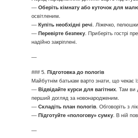
—
Оберіть кімнату або куточок для мал
освітленим.
—
Купіть необхідні речі
. Ліжечко, пелюшки
—
Перевірте безпеку
. Приберіть гострі пр
надійно закріплені.
—
### 5.
Підготовка до пологів
Майбутнім батькам варто знати, що чекає їх
—
Відвідайте курси для вагітних
. Там ви 
перший догляд за новонародженим.
—
Складіть план пологів
. Обговоріть з лі
—
Підготуйте «пологову» сумку
. В ній по
—