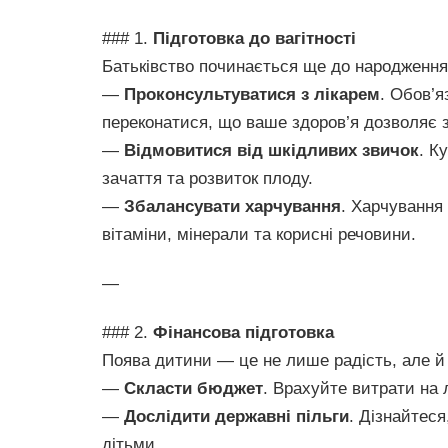
### 1.
Підготовка до вагітності
Батьківство починається ще до народження
—
Проконсультуватися з лікарем
. Обов’я
переконатися, що ваше здоров’я дозволяє 
—
Відмовитися від шкідливих звичок
. К
зачаття та розвиток плоду.
—
Збалансувати харчування
. Харчування
вітаміни, мінерали та корисні речовини.
—
### 2.
Фінансова підготовка
Поява дитини — це не лише радість, але й 
—
Скласти бюджет
. Врахуйте витрати на л
—
Дослідити державні пільги
. Дізнайтеся
дітьми.