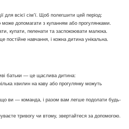
ії для всієї сім’ї. Щоб полегшити цей період:
о може допомагати з купанням або прогулянками.
вати, купати, пеленати та заспокоювати малюка.
це постійне навчання, і кожна дитина унікальна.
иві батьки — це щаслива дитина:
 кілька хвилин на каву або прогулянку можуть
 що ви — команда, і разом вам легше подолати будь-
чуваєте тривогу чи втому, звертайтеся за допомогою.