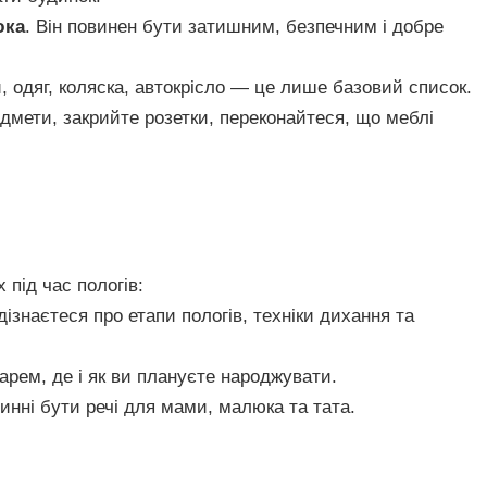
юка
. Він повинен бути затишним, безпечним і добре
, одяг, коляска, автокрісло — це лише базовий список.
едмети, закрийте розетки, переконайтеся, що меблі
 під час пологів:
дізнаєтеся про етапи пологів, техніки дихання та
карем, де і як ви плануєте народжувати.
винні бути речі для мами, малюка та тата.