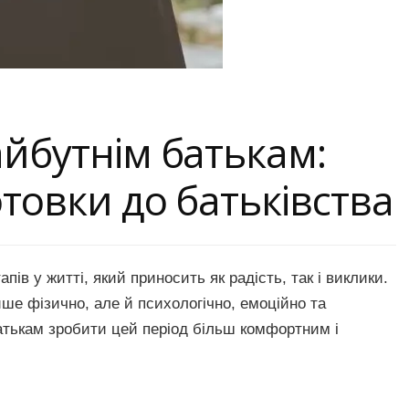
айбутнім батькам:
товки до батьківства
ів у житті, який приносить як радість, так і виклики.
ше фізично, але й психологічно, емоційно та
атькам зробити цей період більш комфортним і