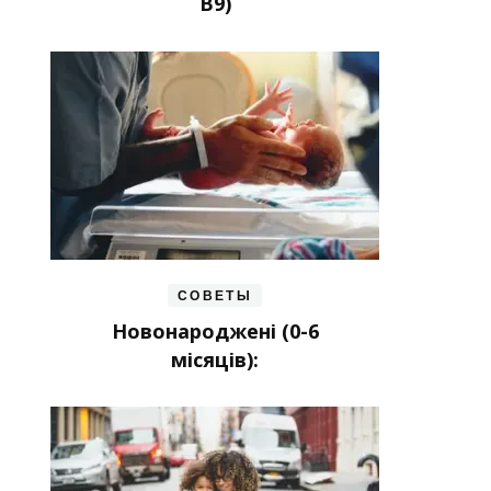
В9)
СОВЕТЫ
Новонароджені (0-6
місяців):