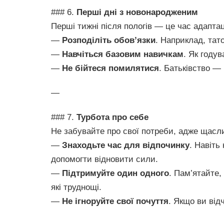
### 6.
Перші дні з новонародженим
Перші тижні після пологів — це час адаптац
—
Розподіліть обов’язки
. Наприклад, тат
—
Навчіться базовим навичкам
. Як году
—
Не бійтеся помилятися
. Батьківство — 
—
### 7.
Турбота про себе
Не забувайте про свої потреби, адже щасл
—
Знаходьте час для відпочинку
. Навіть
допомогти відновити сили.
—
Підтримуйте один одного
. Пам’ятайте,
які труднощі.
—
Не ігноруйте свої почуття
. Якщо ви від