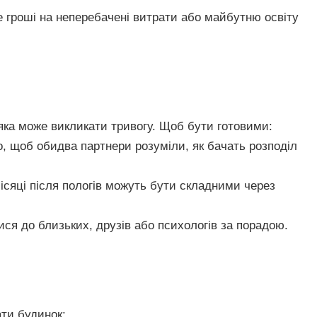
е гроші на неперебачені витрати або майбутню освіту
 яка може викликати тривогу. Щоб бути готовими:
о, щоб обидва партнери розуміли, як бачать розподіл
місяці після пологів можуть бути складними через
ися до близьких, друзів або психологів за порадою.
ти будинок: