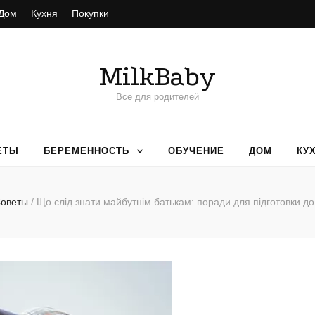
Дом
Кухня
Покупки
MilkBaby
Все для родителей
ЕТЫ
БЕРЕМЕННОСТЬ
ОБУЧЕНИЕ
ДОМ
КУ
оветы
/
Що слід знати майбутнім батькам: поради для підготовки до