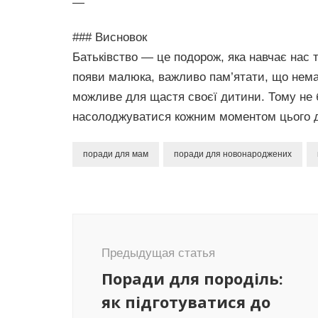
—
### Висновок
Батьківство — це подорож, яка навчає нас 
появи малюка, важливо пам’ятати, що немає
можливе для щастя своєї дитини. Тому не б
насолоджуватися кожним моментом цього д
поради для мам
поради для новонароджених
Навигация
по
Предыдущая статья
записям
Поради для породіль:
як підготуватися до