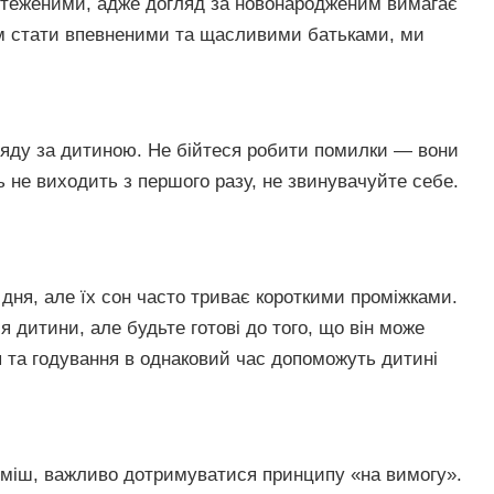
нтеженими, адже догляд за новонародженим вимагає
ам стати впевненими та щасливими батьками, ми
гляду за дитиною. Не бійтеся робити помилки — вони
ь не виходить з першого разу, не звинувачуйте себе.
дня, але їх сон часто триває короткими проміжками.
дитини, але будьте готові до того, що він може
я та годування в однаковий час допоможуть дитині
уміш, важливо дотримуватися принципу «на вимогу».