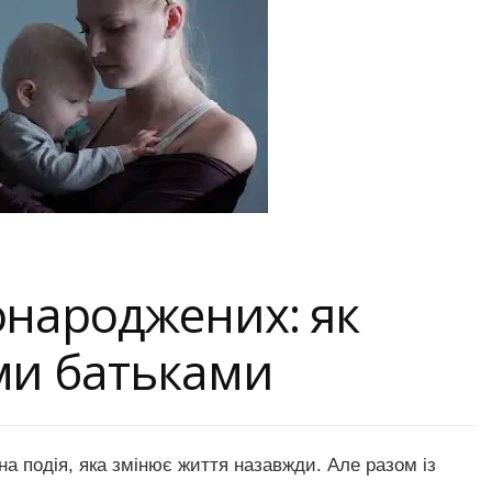
онароджених: як
ми батьками
а подія, яка змінює життя назавжди. Але разом із