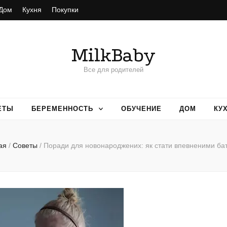
Дом
Кухня
Покупки
MilkBaby
Все для родителей
ЕТЫ
БЕРЕМЕННОСТЬ
ОБУЧЕНИЕ
ДОМ
КУ
ая
/
Советы
/
Поради для новонароджених: як стати впевненими ба