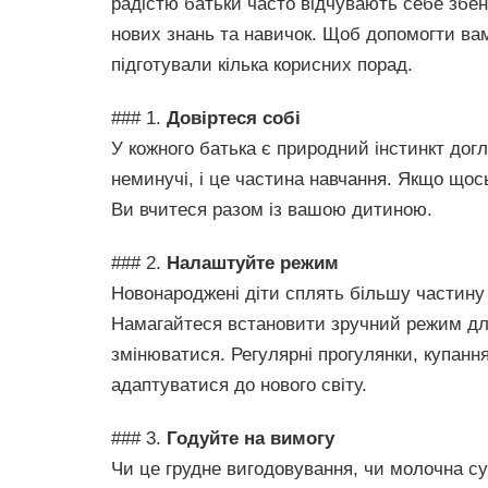
радістю батьки часто відчувають себе збе
нових знань та навичок. Щоб допомогти в
підготували кілька корисних порад.
### 1.
Довіртеся собі
У кожного батька є природний інстинкт до
неминучі, і це частина навчання. Якщо щос
Ви вчитеся разом із вашою дитиною.
### 2.
Налаштуйте режим
Новонароджені діти сплять більшу частину 
Намагайтеся встановити зручний режим для 
змінюватися. Регулярні прогулянки, купанн
адаптуватися до нового світу.
### 3.
Годуйте на вимогу
Чи це грудне вигодовування, чи молочна с