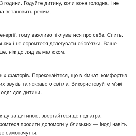
3 години. Годуйте дитину, коли вона голодна, і не
ма встановить режим.
нергії, тому важливо піклуватися про себе. Спить,
зьких і не соромтеся делегувати обов’язки. Ваше
ше, ніж догляд за малюком.
ніх факторів. Переконайтеся, що в кімнаті комфортна
х звуків та яскравого світла. Використовуйте м’які
 одяг для дитини.
яду за дитиною, звертайтеся до педіатра,
оромтеся просити допомоги у близьких — іноді навіть
ше самопочуття.