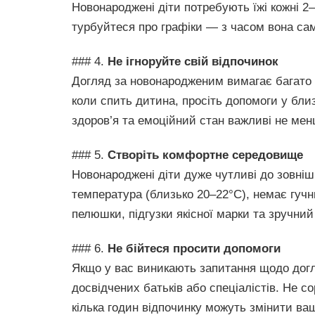
Новонароджені діти потребують їжі кожні 2–
турбуйтеся про графіки — з часом вона са
### 4.
Не ігноруйте свій відпочинок
Догляд за новонародженим вимагає багато е
коли спить дитина, просіть допомоги у бли
здоров’я та емоційний стан важливі не мен
### 5.
Створіть комфортне середовище
Новонароджені діти дуже чутливі до зовніш
температура (близько 20–22°C), немає гучни
пелюшки, підгузки якісної марки та зручний
### 6.
Не бійтеся просити допомоги
Якщо у вас виникають запитання щодо догл
досвідчених батьків або спеціалістів. Не с
кілька годин відпочинку можуть змінити ва