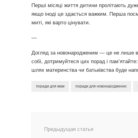
Перші місяці життя дитини пролітають ду
якщо іноді це здається важким. Перша посм
миті, які варто цінувати.
—
Догляд за новонародженим — це не лише від
собі, дотримуйтеся цих порад і пам’ятайте
шлях материнства чи батьківства буде нап
поради для мам
поради для новонароджених
Навигация
по
Предыдущая статья
записям