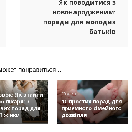
Як поводитися з
новонародженим:
поради для молодих
батьків
может понравиться...
овок: Як знайти
Советы
» лікаря: 7
10 простих порад для
вих порад для
приємного сімейного
ї жінки
дозвілля