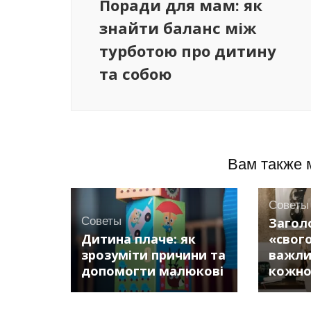
Поради для мам: як
знайти баланс між
турботою про дитину
та собою
Вам также 
Советы
Советы
Загол
Дитина плаче: як
«свого
зрозуміти причини та
важли
допомогти малюкові
кожно