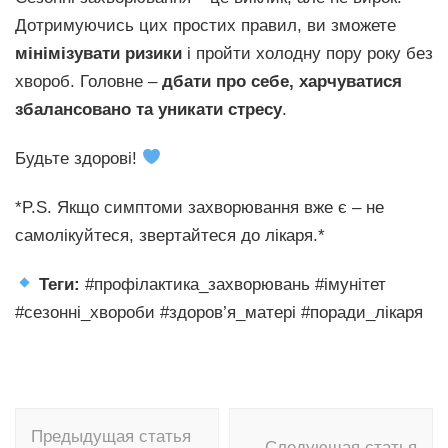
Дотримуючись цих простих правил, ви зможете
мінімізувати ризики
і пройти холодну пору року без
хвороб. Головне –
дбати про себе, харчуватися
збалансовано та уникати стресу
.
Будьте здорові!
*P.S. Якщо симптоми захворювання вже є – не
самолікуйтеся, звертайтеся до лікаря.*
Теги:
#профілактика_захворювань #імунітет
#сезонні_хвороби #здоров’я_матері #поради_лікаря
Навигация
Предыдущая статья
Следующая статья