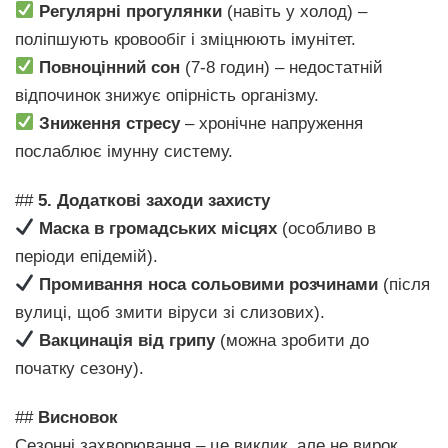
Регулярні прогулянки
(навіть у холод) –
поліпшують кровообіг і зміцнюють імунітет.
Повноцінний сон
(7-8 годин) – недостатній
відпочинок знижує опірність організму.
Зниження стресу
– хронічне напруження
послаблює імунну систему.
##
5. Додаткові заходи захисту
Маска в громадських місцях
(особливо в
періоди епідемій).
Промивання носа сольовими розчинами
(після
вулиці, щоб змити віруси зі слизових).
Вакцинація від грипу
(можна зробити до
початку сезону).
##
Висновок
Сезонні захворювання – це виклик, але не вирок.