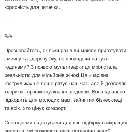
корисність для читачки.
—
###
Признавайтесь, скільки разів ви мріяли приготувати
смачну та здорову їжу, не проводячи на кухні
годинами? З появою мультиварки ця мрія стала
реальністю для мільйонів жінок! Ця «чарівна
каструлька» не лише рятує наш час, але й дозволяє
творити справжні кулінарні шедеври. Вона ідеально
підходить для молодих мам, зайнятих бізнес-леді
та всіх, хто цінує комфорт.
Сьогодні ми підготували для вас підбірку найкращих
рецептів, які розкриють весь потенціал вашої