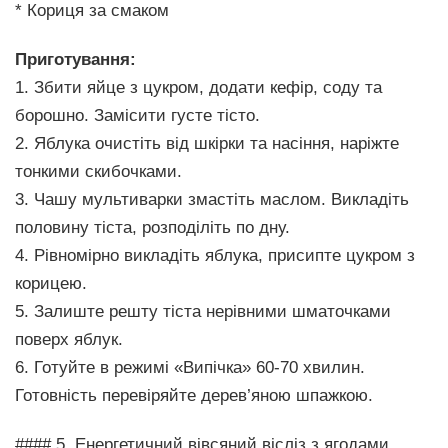
* Кориця за смаком
Приготування:
1. Збити яйце з цукром, додати кефір, соду та
борошно. Замісити густе тісто.
2. Яблука очистіть від шкірки та насіння, наріжте
тонкими скибочками.
3. Чашу мультиварки змастіть маслом. Викладіть
половину тіста, розподіліть по дну.
4. Рівномірно викладіть яблука, присипте цукром з
корицею.
5. Залиште решту тіста нерівними шматочками
поверх яблук.
6. Готуйте в режимі «Випічка» 60-70 хвилин.
Готовність перевіряйте дерев’яною шпажкою.
#### 5. Енергетичний вівсяний вісліз з ягодами