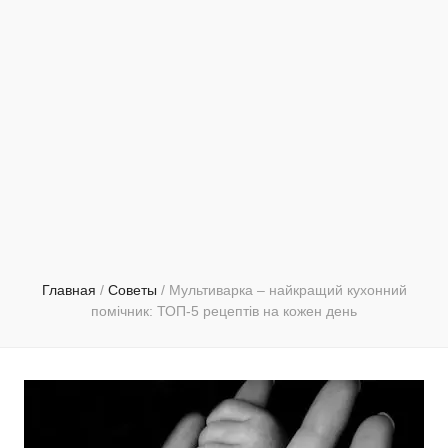
Главная
/
Советы
/
Мультиварка – найкращий кухонний
помічник: ТОП-5 рецептів на кожен день