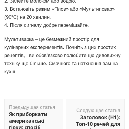
2. Залейте молоком або водою.
3. Встановіть режим «Плов» або «Мультиповар»
(90°C) на 20 хвилин.
4. Після сигналу добре перемішайте.
Мультиварка – це безмежний простір для
кулінарних експериментів. Почніть з цих простих
рецептів, і ви обов’язково полюбите цю дивовижну
техніку ще більше. Смачного та натхнення вам на
кухні
Навигация
Предыдущая статья
по
Следующая статья
Як приборкати
Заголовок (H1):
записям
американські
Топ-10 речей для
гірки: спосіб