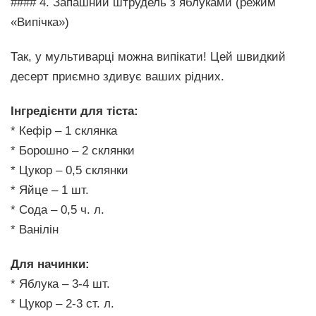
#### 4. Запашний штрудель з яблуками (режим
«Випічка»)
Так, у мультиварці можна випікати! Цей швидкий
десерт приємно здивує ваших рідних.
Інгредієнти для тіста:
* Кефір – 1 склянка
* Борошно – 2 склянки
* Цукор – 0,5 склянки
* Яйце – 1 шт.
* Сода – 0,5 ч. л.
* Ванілін
Для начинки:
* Яблука – 3-4 шт.
* Цукор – 2-3 ст. л.