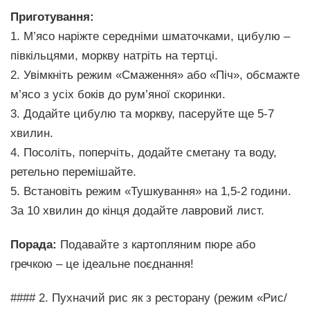
Приготування:
1. М’ясо наріжте середніми шматочками, цибулю –
півкільцями, моркву натріть на тертці.
2. Увімкніть режим «Смаження» або «Піч», обсмажте
м’ясо з усіх боків до рум’яної скоринки.
3. Додайте цибулю та моркву, пасеруйте ще 5-7
хвилин.
4. Посоліть, поперчіть, додайте сметану та воду,
ретельно перемішайте.
5. Встановіть режим «Тушкування» на 1,5-2 години.
За 10 хвилин до кінця додайте лавровий лист.
Порада:
Подавайте з картопляним пюре або
гречкою – це ідеальне поєднання!
#### 2. Пухначий рис як з ресторану (режим «Рис/