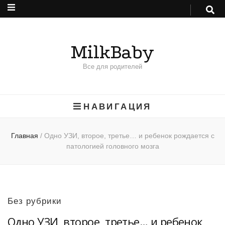
MilkBaby
Все для родителей
НАВИГАЦИЯ
Главная
/
Одно УЗИ, второе, третье… и ребенок рождается с
патологией головного мозга
Без рубрики
Одно УЗИ, второе, третье… и ребенок