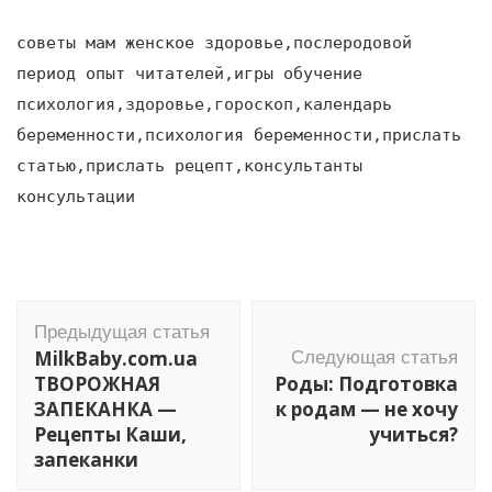
советы мам женское здоровье,послеродовой
период опыт читателей,игры обучение
психология,здоровье,гороскоп,календарь
беременности,психология беременности,прислать
статью,прислать рецепт,консультанты
консультации
Навигация
Предыдущая статья
по
MilkBaby.com.ua
Следующая статья
записям
ТВОРОЖНАЯ
Роды: Подготовка
ЗАПЕКАНКА —
к родам — не хочу
Рецепты Каши,
учиться?
запеканки