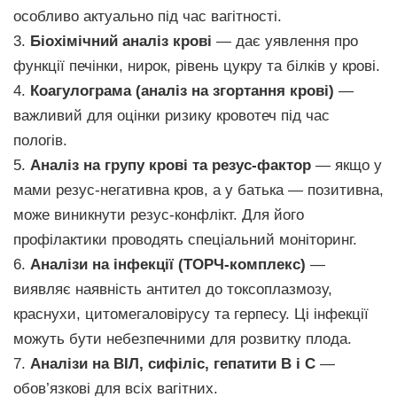
особливо актуально під час вагітності.
3.
Біохімічний аналіз крові
— дає уявлення про
функції печінки, нирок, рівень цукру та білків у крові.
4.
Коагулограма (аналіз на згортання крові)
—
важливий для оцінки ризику кровотеч під час
пологів.
5.
Аналіз на групу крові та резус-фактор
— якщо у
мами резус-негативна кров, а у батька — позитивна,
може виникнути резус-конфлікт. Для його
профілактики проводять спеціальний моніторинг.
6.
Аналізи на інфекції (ТОРЧ-комплекс)
—
виявляє наявність антител до токсоплазмозу,
краснухи, цитомегаловірусу та герпесу. Ці інфекції
можуть бути небезпечними для розвитку плода.
7.
Аналізи на ВІЛ, сифіліс, гепатити В і С
—
обов’язкові для всіх вагітних.