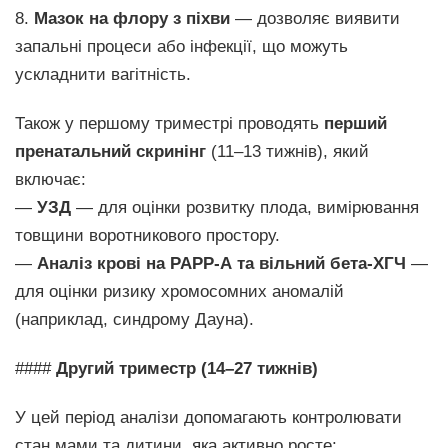
8.
Мазок на флору з піхви
— дозволяє виявити
запальні процеси або інфекції, що можуть
ускладнити вагітність.
Також у першому триместрі проводять
перший
пренатальний скринінг
(11–13 тижнів), який
включає:
—
УЗД
— для оцінки розвитку плода, вимірювання
товщини воротникового простору.
—
Аналіз крові на РАРР-А та вільний бета-ХГЧ
—
для оцінки ризику хромосомних аномалій
(наприклад, синдрому Дауна).
####
Другий триместр (14–27 тижнів)
У цей період аналізи допомагають контролювати
стан мами та дитини, яка активно росте: