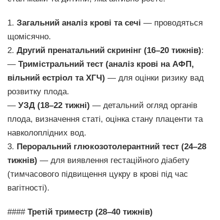
1.
Загальний аналіз крові та сечі
— проводяться
щомісячно.
2.
Другий пренатальний скринінг (16–20 тижнів)
:
—
Тримістральний тест (аналіз крові на АФП,
вільний естріол та ХГЧ)
— для оцінки ризику вад
розвитку плода.
—
УЗД (18–22 тижні)
— детальний огляд органів
плода, визначення статі, оцінка стану плаценти та
навколоплідних вод.
3.
Пероральний глюкозотолерантний тест (24–28
тижнів)
— для виявлення гестаційного діабету
(тимчасового підвищення цукру в крові під час
вагітності).
####
Третій триместр (28–40 тижнів)