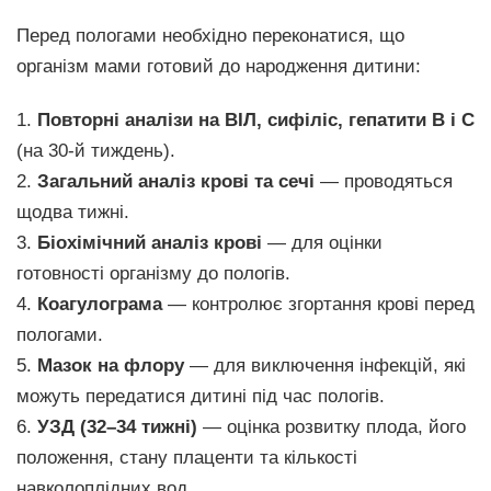
Перед пологами необхідно переконатися, що
організм мами готовий до народження дитини:
1.
Повторні аналізи на ВІЛ, сифіліс, гепатити В і С
(на 30-й тиждень).
2.
Загальний аналіз крові та сечі
— проводяться
щодва тижні.
3.
Біохімічний аналіз крові
— для оцінки
готовності організму до пологів.
4.
Коагулограма
— контролює згортання крові перед
пологами.
5.
Мазок на флору
— для виключення інфекцій, які
можуть передатися дитині під час пологів.
6.
УЗД (32–34 тижні)
— оцінка розвитку плода, його
положення, стану плаценти та кількості
навколоплідних вод.