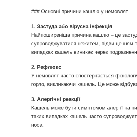
### Основні причини кашлю у немовлят
1.
Застуда або вірусна інфекція
Найпоширеніша причина кашлю – це застуд
супроводжуватися нежитем, підвищенням т
випадках кашель виникає через подразненн
2.
Рефлюкс
У немовлят часто спостерігається фізіолог
горло, викликаючи кашель. Це може відбува
3.
Алергічні реакції
Кашель може бути симптомом алергії на пил
таких випадках кашель часто супроводжуєт
носа.