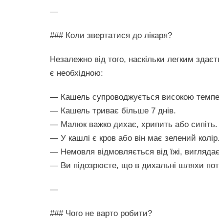
—
### Коли звертатися до лікаря?
Незалежно від того, наскільки легким здає
є необхідною:
— Кашель супроводжується високою темпе
— Кашель триває більше 7 днів.
— Малюк важко дихає, хрипить або сипіть.
— У кашлі є кров або він має зелений колір
— Немовля відмовляється від їжі, вигляда
— Ви підозрюєте, що в дихальні шляхи пот
—
### Чого не варто робити?