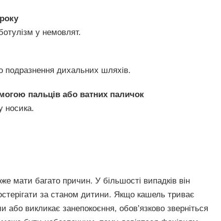
 року
ботулізм у немовлят.
бо подразнення дихальних шляхів.
омогою пальців або ватних паличок
 носика.
е мати багато причин. У більшості випадків він
остерігати за станом дитини. Якщо кашель триває
 або викликає занепокоєння, обов’язково зверніться