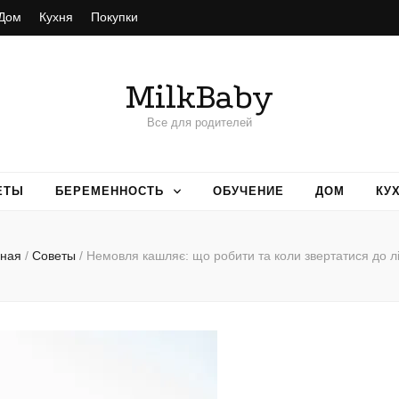
Дом
Кухня
Покупки
MilkBaby
Все для родителей
ЕТЫ
БЕРЕМЕННОСТЬ
ОБУЧЕНИЕ
ДОМ
КУ
вная
/
Советы
/
Немовля кашляє: що робити та коли звертатися до л