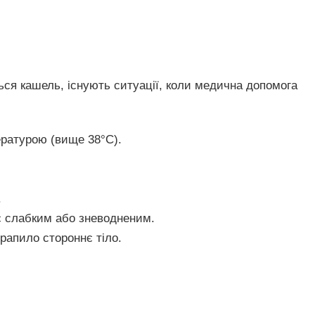
ться кашель, існують ситуації, коли медична допомога
ратурою (вище 38°C).
.
є слабким або зневодненим.
рапило стороннє тіло.