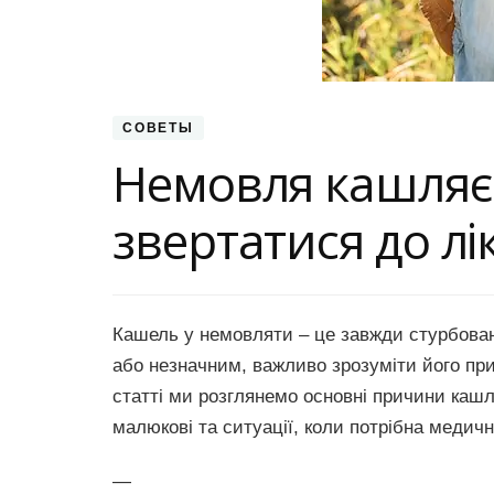
СОВЕТЫ
Немовля кашляє:
звертатися до лі
Кашель у немовляти – це завжди стурбован
або незначним, важливо зрозуміти його прич
статті ми розглянемо основні причини кашл
малюкові та ситуації, коли потрібна медич
—