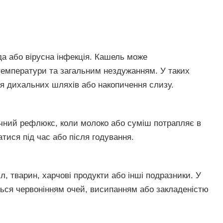
а або вірусна інфекція. Кашель може
емператури та загальним нездужанням. У таких
я дихальних шляхів або накопичення слизу.
ічний рефлюкс, коли молоко або суміш потрапляє в
тися під час або після годування.
, тварин, харчові продукти або інші подразники. У
ься червонінням очей, висипанням або закладеністю