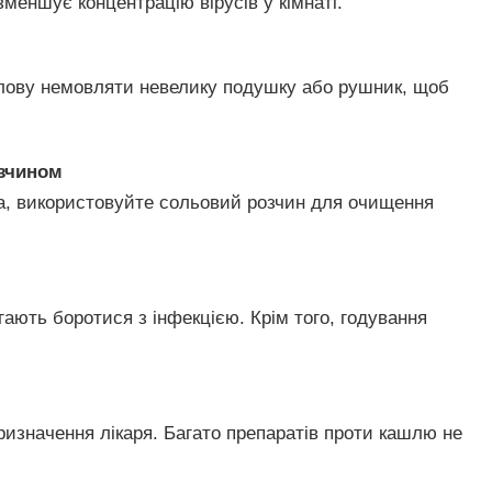
меншує концентрацію вірусів у кімнаті.
голову немовляти невелику подушку або рушник, щоб
озчином
а, використовуйте сольовий розчин для очищення
гають боротися з інфекцією. Крім того, годування
ризначення лікаря. Багато препаратів проти кашлю не