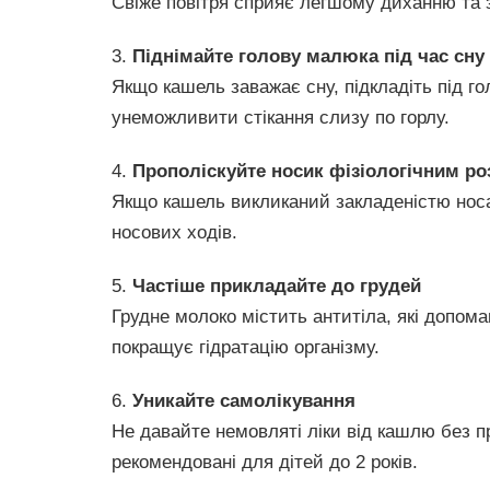
Свіже повітря сприяє легшому диханню та з
3.
Піднімайте голову малюка під час сну
Якщо кашель заважає сну, підкладіть під 
унеможливити стікання слизу по горлу.
4.
Прополіскуйте носик фізіологічним р
Якщо кашель викликаний закладеністю нос
носових ходів.
5.
Частіше прикладайте до грудей
Грудне молоко містить антитіла, які допома
покращує гідратацію організму.
6.
Уникайте самолікування
Не давайте немовляті ліки від кашлю без п
рекомендовані для дітей до 2 років.