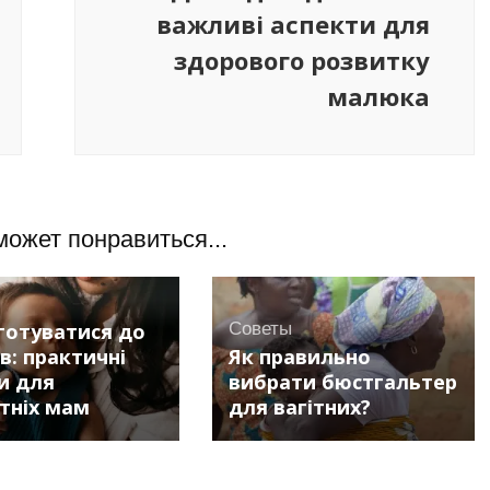
важливі аспекти для
здорового розвитку
малюка
может понравиться...
дготуватися до
Советы
в: практичні
Як правильно
и для
вибрати бюстгальтер
тніх мам
для вагітних?