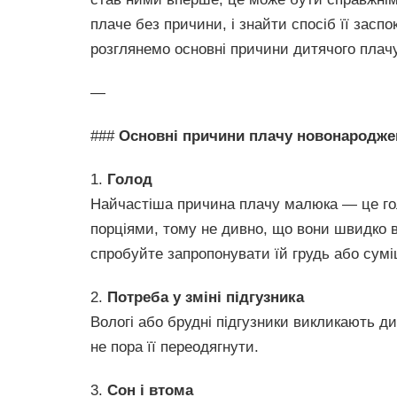
плаче без причини, і знайти спосіб її засп
розглянемо основні причини дитячого плачу 
—
###
Основні причини плачу новонародже
1.
Голод
Найчастіша причина плачу малюка — це гол
порціями, тому не дивно, що вони швидко в
спробуйте запропонувати їй грудь або сумі
2.
Потреба у зміні підгузника
Вологі або брудні підгузники викликають д
не пора її переодягнути.
3.
Сон і втома