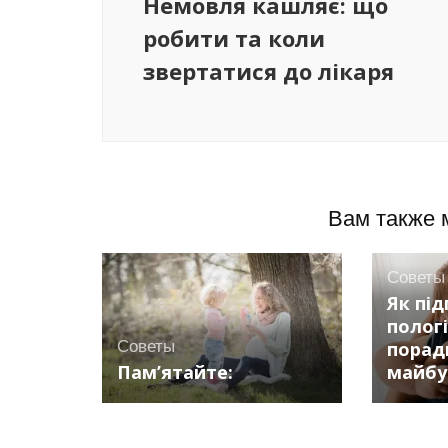
Немовля кашляє: що
робити та коли
звертатися до лікаря
Вам также 
Советы
Як пі
пологі
Советы
порад
Пам’ятайте:
майбу