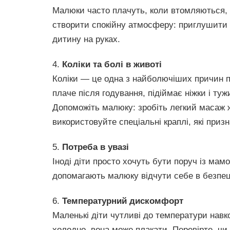
Малюки часто плачуть, коли втомляються, 
створити спокійну атмосферу: приглушити с
дитину на руках.
4.
Коліки та болі в животі
Коліки — це одна з найболючіших причин п
плаче після годування, підіймає ніжки і ту
Допоможіть малюку: зробіть легкий масаж 
використовуйте спеціальні краплі, які призн
5.
Потреба в увазі
Іноді діти просто хочуть бути поруч із мам
допомагають малюку відчути себе в безпец
6.
Температурний дискомфорт
Маленькі діти чутливі до температури нав
холодно, вона може плакати. Перевірте, чи 