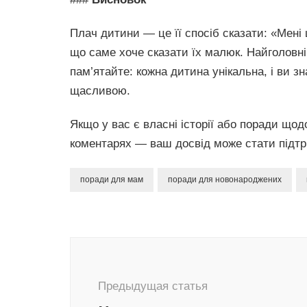
Плач дитини — це її спосіб сказати: «Мені
що саме хоче сказати їх малюк. Найголовн
пам’ятайте: кожна дитина унікальна, і ви з
щасливою.
Якщо у вас є власні історії або поради щод
коментарях — ваш досвід може стати підтр
поради для мам
поради для новонароджених
Навигация
по
записям
Предыдущая статья