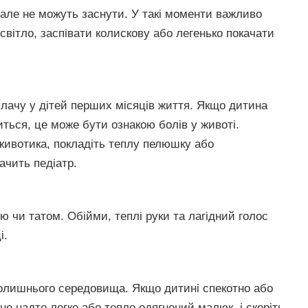
але не можуть заснути. У такі моменти важливо
вітло, заспівати колискову або легенько покачати
лачу у дітей перших місяців життя. Якщо дитина
житься, це може бути ознакою болів у животі.
животика, покладіть теплу пелюшку або
ачить педіатр.
ою чи татом. Обійми, теплі руки та лагідний голос
і.
колишнього середовища. Якщо дитині спекотно або
не надто легко або тепло одягнений малюк, і скоріть