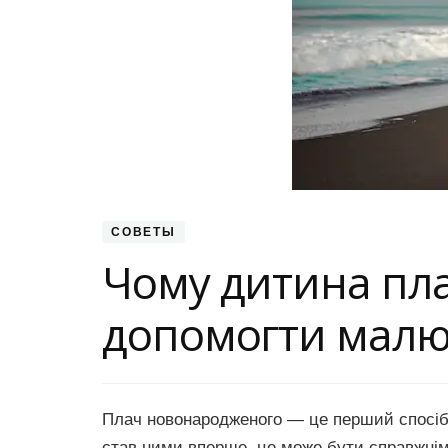
СОВЕТЫ
Чому дитина плач
допомогти малю
Плач новонародженого — це перший спосіб с
став ними вперше, це може бути справжні