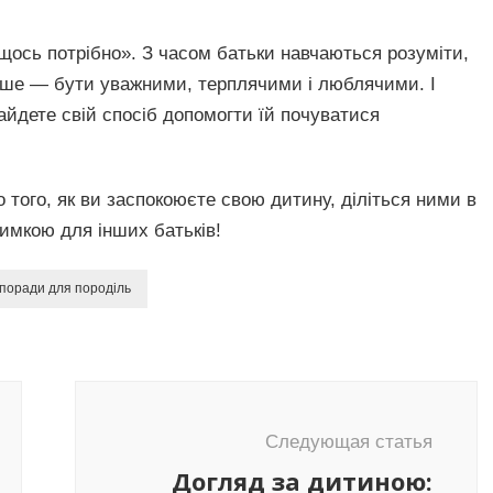
 щось потрібно». З часом батьки навчаються розуміти,
іше — бути уважними, терплячими і люблячими. І
найдете свій спосіб допомогти їй почуватися
о того, як ви заспокоюєте свою дитину, діліться ними в
имкою для інших батьків!
поради для породіль
Следующая статья
Догляд за дитиною: