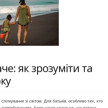
е: як зрозуміти та
ку
пілкування зі світом. Для батьків, особливо тих, хто
м випробуванням. Адже часто здається, що дитина