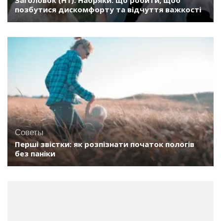
Заголовок (H1): Набряки: що робити, щоб
позбутися дискомфорту та відчуття важкості
Советы
Перші звістки: як розпізнати початок пологів
без паніки