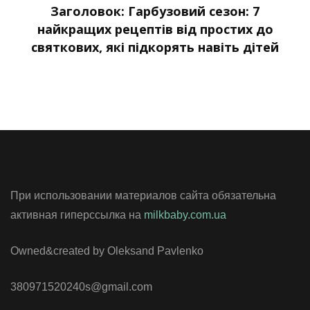
Заголовок: Гарбузовий сезон: 7
найкращих рецептів від простих до
святкових, які підкорять навіть дітей
При использовании материалов сайта обязательна
активная гиперссылка на
milkbaby.com.ua
Owned&created by Oleksand Pavlenko
380971520240s@gmail.com