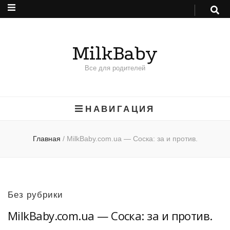
MilkBaby
Все для родителей
НАВИГАЦИЯ
Главная
/
MilkBaby.com.ua — Соска: за и против.
Без рубрики
MilkBaby.com.ua — Соска: за и против.