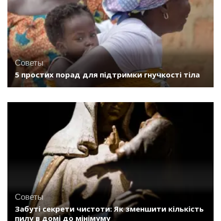
Советы
5 простих порад для підтримки гнучкості тіла
Советы
Забуті секрети чистоти: Як зменшити кількість
пилу в домі до мінімуму