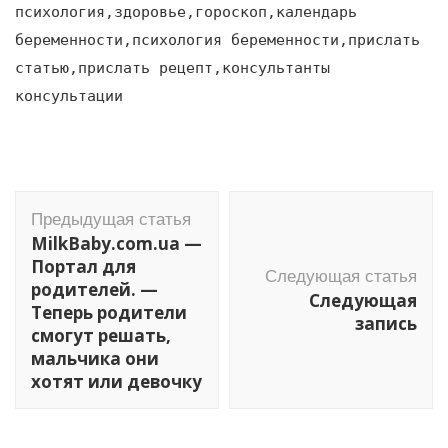
психология,здоровье,гороскоп,календарь
беременности,психология беременности,прислать
статью,прислать рецепт,консультанты
консультации
Навигация
Предыдущая статья
по
MilkBaby.com.ua —
записям
Портал для
Следующая статья
родителей. —
Следующая
Теперь родители
запись
смогут решать,
мальчика они
хотят или девочку