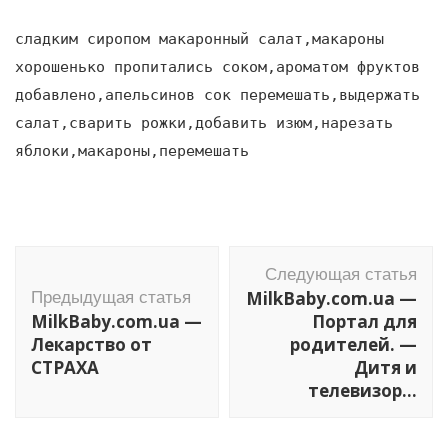
сладким сиропом макаронный салат,макароны
хорошенько пропитались соком,ароматом фруктов
добавлено,апельсинов сок перемешать,выдержать
салат,сварить рожки,добавить изюм,нарезать
яблоки,макароны,перемешать
Навигация
Следующая статья
по
MilkBaby.com.ua —
Предыдущая статья
записям
MilkBaby.com.ua —
Портал для
Лекарство от
родителей. —
СТРАХА
Дитя и
телевизор…