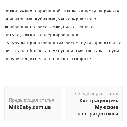
ложки мелко нарезанной тыквы,капусту нарежьте
одинаковыми кубиками,мелкозернистого
шлифованного риса суши,листа салата-
латука,ложки консервированной
кукурузы,приготовленным рисом суши,приготовьте
рис суши,обработав уксусной смесью,салат суши
получится,отдельно слегка отварите
Навигация
Следующая статья
по
Контрацепция:
Предыдущая статья
записям
MilkBaby.com.ua
Мужские
контрацептивы