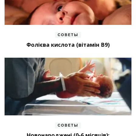
СОВЕТЫ
Фолієва кислота (вітамін В9)
СОВЕТЫ
Новонароджені (0-6 місяців):