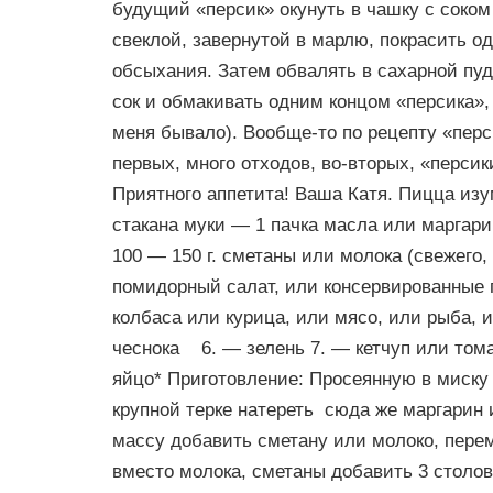
будущий «персик» окунуть в чашку с соком
свеклой, завернутой в марлю, покрасить од
обсыхания. Затем обвалять в сахарной пуд
сок и обмакивать одним концом «персика», 
меня бывало). Вообще-то по рецепту «перс
первых, много отходов, во-вторых, «персик
Приятного аппетита! Ваша Катя. Пицца изу
стакана муки — 1 пачка масла или маргар
100 — 150 г. сметаны или молока (свежего,
помидорный салат, или консервированные 
колбаса или курица, или мясо, или рыба, и
чеснока 6. — зелень 7. — кетчуп или тома
яйцо* Приготовление: Просеянную в миску
крупной терке натереть сюда же маргарин
массу добавить сметану или молоко, пере
вместо молока, сметаны добавить 3 столо