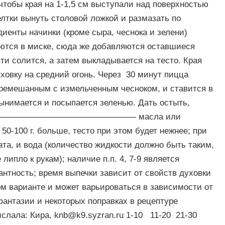
чтобы края на 1-1,5 см выступали над поверхностью
желтки вынуть столовой ложкой и размазать по
диенты начинки (кроме сыра, чеснока и зелени)
ются в миске, сюда же добавляются оставшиеся
ти солится, а затем выкладывается на тесто. Края
уховку на средний огонь. Через 30 минут пицца
ремешанным с измельченным чесноком, и ставится в
вынимается и посыпается зеленью. Дать остыть,
———————————————————— масла или
0-100 г. больше, тесто при этом будет нежнее; при
ата, и вода (количество жидкости должно быть таким,
липло к рукам); наличие п.п. 4, 7-9 является
антность; время выпечки зависит от свойств духовки
 варианте и может варьироваться в зависимости от
антазии и некоторых поправках в рецептуре
ислала: Кира,
knb@k9.syzran.ru
1-10 11-20 21-30