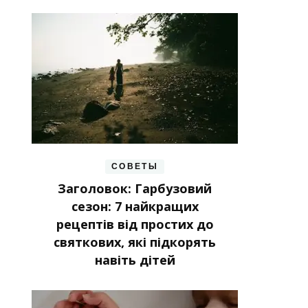
СОВЕТЫ
Заголовок: Гарбузовий
сезон: 7 найкращих
рецептів від простих до
святкових, які підкорять
навіть дітей