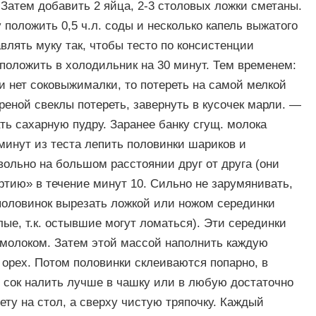
. Затем добавить 2 яйца, 2-3 столовых ложки сметаны.
положить 0,5 ч.л. соды и несколько капель выжатого
влять муку так, чтобы тесто по консистенции
 положить в холодильник на 30 минут. Тем временем:
и нет соковыжималки, то потереть на самой мелкой
реной свеклы потереть, завернуть в кусочек марли. —
ть сахарную пудру. Заранее банку сгущ. молока
 минут из теста лепить половинки шариков и
ольно на большом расстоянии друг от друга (они
тию» в течение минут 10. Сильно не зарумянивать,
половинок вырезать ложкой или ножом серединки
лые, т.к. остывшие могут ломаться). Эти серединки
 молоком. Затем этой массой наполнить каждую
я орех. Потом половинки склеиваются попарно, в
й сок налить лучше в чашку или в любую достаточно
ету на стол, а сверху чистую тряпочку. Каждый