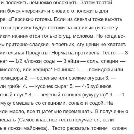
 и положить немножко обсохнуть. Затем тертой
ин бочок «персика» и снова его положить для
ре. «Персики» готовы. Если из свеклы тоже выжать
то «персики» будут похожи на «сливы» (и такое у
ики» начиняются только сгущ. молоком. Но тогда во-
и» приторно-сладкие, в-третьих, сгущенки не хватает.
мительная Продукты: Норма на противень: Тесто: — 3
ина* — 1/2 ч/ложки соды — 3 яйца — соль, специи —
 кислого), или кефира* Начинка: 1. — помидоры или
помидоры 2. — соленые или свежие огурцы 3. —
ли грибы 4. — кусочек сыра* 5. — 4-5 зубчиков
тный соус* 8. — зеленый горошек (кукуруза)* 9. — 1
 муку смешать со специями, солью и содой. На
 или масло, все тщательно перемешать. В полученную
мешать (Самое классное тесто получается, если
вые ложки майонеза). Тесто раскатать тонким слоем