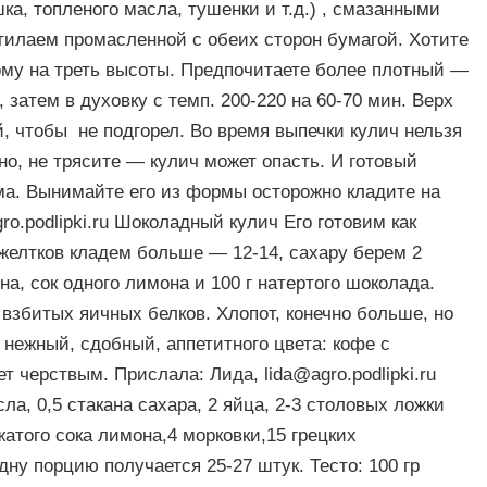
ка, топленого масла, тушенки и т.д.) , смазанными
илаем промасленной с обеих сторон бумагой. Хотите
му на треть высоты. Предпочитаете более плотный —
 затем в духовку с темп. 200-220 на 60-70 мин. Верх
, чтобы не подгорел. Во время выпечки кулич нельзя
о, не трясите — кулич может опасть. И готовый
ума. Вынимайте его из формы осторожно кладите на
ro.podlipki.ru
Шоколадный кулич Его готовим как
 желтков кладем больше — 12-14, сахару берем 2
на, сок одного лимона и 100 г натертого шоколада.
 взбитых яичных белков. Хлопот, конечно больше, но
нежный, сдобный, аппетитного цвета: кофе с
нет черствым. Прислала: Лида,
lida@agro.podlipki.ru
ла, 0,5 стакана сахара, 2 яйца, 2-3 столовых ложки
жатого сока лимона,4 морковки,15 грецких
ну порцию получается 25-27 штук. Тесто: 100 гр