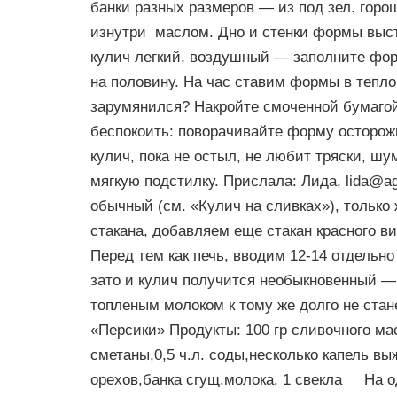
банки разных размеров — из под зел. горош
изнутри маслом. Дно и стенки формы выст
кулич легкий, воздушный — заполните фор
на половину. На час ставим формы в тепло,
зарумянился? Накройте смоченной бумагой
беспокоить: поворачивайте форму осторожн
кулич, пока не остыл, не любит тряски, ш
мягкую подстилку. Прислала: Лида,
lida@ag
обычный (см. «Кулич на сливках»), только
стакана, добавляем еще стакан красного ви
Перед тем как печь, вводим 12-14 отдельно
зато и кулич получится необыкновенный — 
топленым молоком к тому же долго не ста
«Персики» Продукты: 100 гр сливочного мас
сметаны,0,5 ч.л. соды,несколько капель вы
орехов,банка сгущ.молока, 1 свекла На од