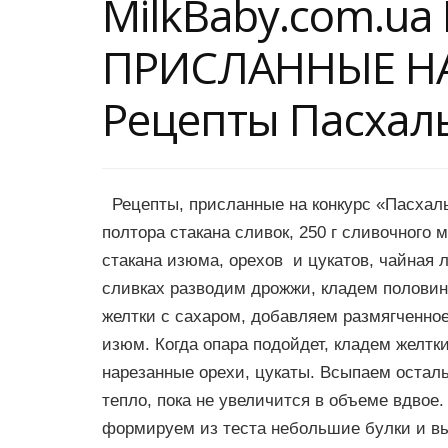
MilkBaby.com.ua
ПРИСЛАННЫЕ Н
Рецепты Пасхал
Рецепты, присланные на конкурс «Пасхаль
полтора стакана сливок, 250 г сливочного 
стакана изюма, орехов и цукатов, чайная л
сливках разводим дрожжи, кладем половин
желтки с сахаром, добавляем размягченно
изюм. Когда опара подойдет, кладем желт
нарезанные орехи, цукаты. Всыпаем остал
тепло, пока не увеличится в объеме вдвое
формируем из теста небольшие булки и в