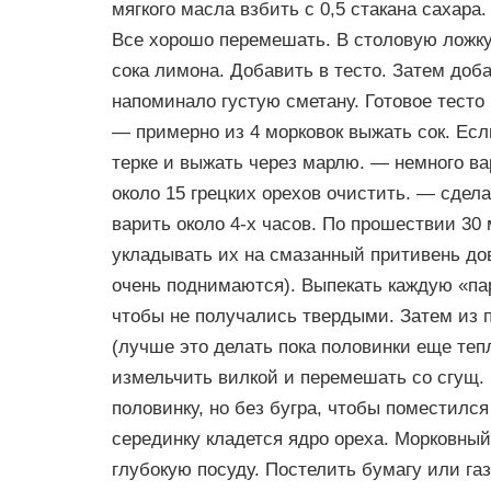
мягкого масла взбить с 0,5 стакана сахара
Все хорошо перемешать. В столовую ложку 
сока лимона. Добавить в тесто. Затем доба
напоминало густую сметану. Готовое тесто
— примерно из 4 морковок выжать сок. Есл
терке и выжать через марлю. — немного ва
около 15 грецких орехов очистить. — сдела
варить около 4-х часов. По прошествии 30
укладывать их на смазанный притивень дов
очень поднимаются). Выпекать каждую «пар
чтобы не получались твердыми. Затем из 
(лучше это делать пока половинки еще теп
измельчить вилкой и перемешать со сгущ.
половинку, но без бугра, чтобы поместилс
серединку кладется ядро ореха. Морковны
глубокую посуду. Постелить бумагу или газ