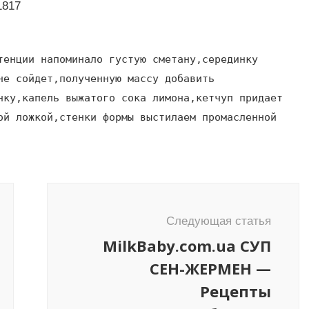
1817
тенции напоминало густую сметану,серединку
не сойдет,полученную массу добавить
нку,капель выжатого сока лимона,кетчуп придает
ой ложкой,стенки формы выстилаем промасленной
Следующая статья
MilkBaby.com.ua СУП
СЕН-ЖЕРМЕН —
Рецепты