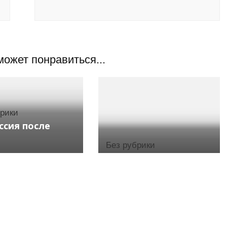
может понравиться...
брики
ссия после
Без рубрики