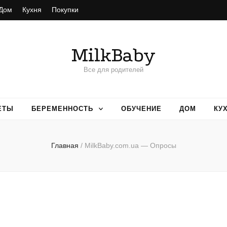
Дом
Кухня
Покупки
MilkBaby
Все для родителей
ЕТЫ
БЕРЕМЕННОСТЬ
ОБУЧЕНИЕ
ДОМ
КУ
Главная
/
MilkBaby.com.ua — Опросы