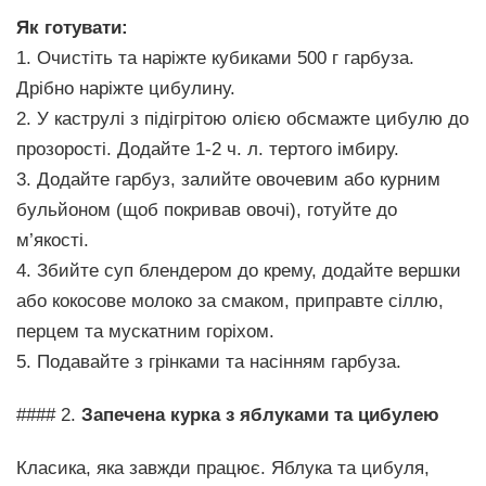
Як готувати:
1. Очистіть та наріжте кубиками 500 г гарбуза.
Дрібно наріжте цибулину.
2. У каструлі з підігрітою олією обсмажте цибулю до
прозорості. Додайте 1-2 ч. л. тертого імбиру.
3. Додайте гарбуз, залийте овочевим або курним
бульйоном (щоб покривав овочі), готуйте до
м’якості.
4. Збийте суп блендером до крему, додайте вершки
або кокосове молоко за смаком, приправте сіллю,
перцем та мускатним горіхом.
5. Подавайте з грінками та насінням гарбуза.
#### 2.
Запечена курка з яблуками та цибулею
Класика, яка завжди працює. Яблука та цибуля,