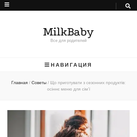
MilkBaby
Все для родителей
НАВИГАЦИЯ
Главная
/
Советы
/
Що приготувати з сезонних продуктів:
осіннє меню для сім’ї