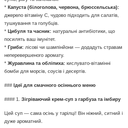
*
Капуста (білоголова, червона, брюссельська):
джерело вітаміну С, чудово підходить для салатів,
тушкування та голубців.
*
Цибуля та часник:
натуральні антибіотики, що
посилять ваш імунітет.
*
Гриби:
лісові чи шампінйони — додадуть стравам
неперевершеного аромату.
*
Журавлина та обліпиха:
кислувато-вітамінні
бомби для морсів, соусів і десертів.
###
Ідеї для смачного осіннього меню
#### 1.
Зігріваючий крем-суп з гарбуза та імбиру
Цей суп — сама осінь у тарілці! Він ніжний, ситний і
дуже ароматний.