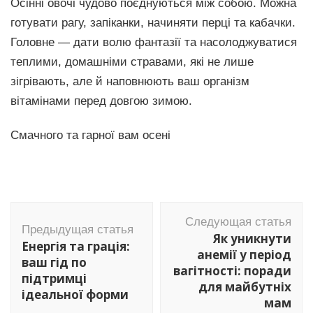
Осінні овочі чудово поєднуються між собою. Можна
готувати рагу, запіканки, начиняти перці та кабачки.
Головне — дати волю фантазії та насолоджуватися
теплими, домашніми стравами, які не лише
зігрівають, але й наповнюють ваш організм
вітамінами перед довгою зимою.
Смачного та гарної вам осені
Навигация
Следующая статья
по
Предыдущая статья
Як уникнути
Енергія та грація:
записям
анемії у період
ваш гід по
вагітності: поради
підтримці
для майбутніх
ідеальної форми
мам