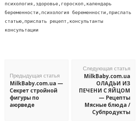
психология,здоровье,гороскоп,календарь
беременности,психология беременности,прислать
статью,прислать рецепт,консультанты
консультации
Навигация
Следующая статья
по
MilkBaby.com.ua
Предыдущая статья
записям
MilkBaby.com.ua —
ОЛАДЬИ ИЗ
Секрет стройной
ПЕЧЕНИ С ЯЙЦОМ
фигуры по
— Рецепты
аюрведе
Мясные блюда /
Cубпродукты