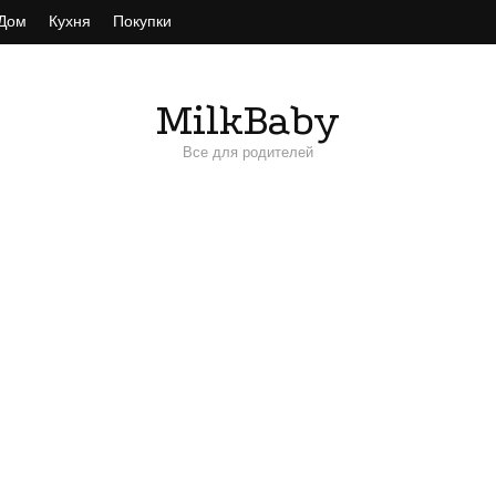
Дом
Кухня
Покупки
MilkBaby
Все для родителей