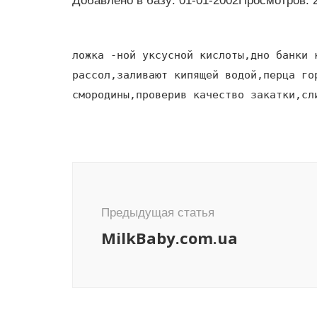
Добавлено в базу: 01-01-2002Просмотров: 
ложка -ной уксусной кислоты,дно банки 
рассол,заливают кипящей водой,перца го
смородины,проверив качество закатки,сл
Навигация
по
записям
Предыдущая статья
MilkBaby.com.ua