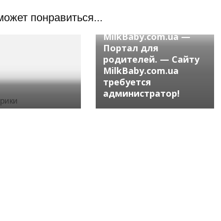
может понравиться...
Без рубрики
MilkBaby.com.ua —
Портал для
родителей. — Сайту
MilkBaby.com.ua
требуется
администратор!
брики