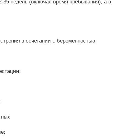
2-35 недель (включая время пребывания), а в
острения в сочетании с беременностью;
естации;
;
сных
ше;