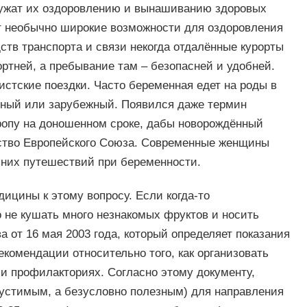
ужат их оздоровлению и вынашиванию здоровых
т необычно широкие возможности для оздоровления
ств транспорта и связи некогда отдалённые курорты
ортней, а пребывание там – безопасней и удобней.
истские поездки. Часто беременная едет на роды в
нный или зарубежный. Появился даже термин
ропу на доношенном сроке, дабы новорождённый
ство Европейского Союза. Современные женщины
ьних путешествий при беременности.
цины к этому вопросу. Если когда-то
 не кушать много незнакомых фруктов и носить
а от 16 мая 2003 года, который определяет показания
екомендации относительно того, как организовать
 и профилакториях. Согласно этому документу,
пустимым, а безусловно полезным) для направления