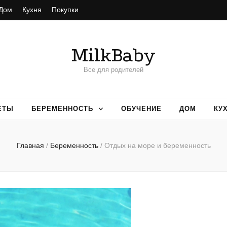
Дом
Кухня
Покупки
MilkBaby
Все для родителей
ЕТЫ
БЕРЕМЕННОСТЬ
ОБУЧЕНИЕ
ДОМ
КУ
Главная
/
Беременность
/
Отдых на море и беременность