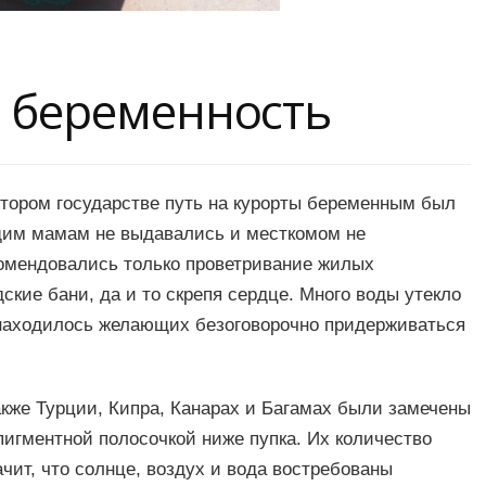
и беременность
отором государстве путь на курорты беременным был
ущим мамам не выдавались и месткомом не
омендовались только проветривание жилых
кие бани, да и то скрепя сердце. Много воды утекло
е находилось желающих безоговорочно придерживаться
акже Турции, Кипра, Канарах и Багамах были замечены
пигментной полосочкой ниже пупка. Их количество
начит, что солнце, воздух и вода востребованы