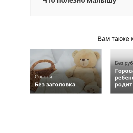
Что полезно малышу
Вам также 
Без ру
Горос
Советы
ребен
Без заголовка
родит