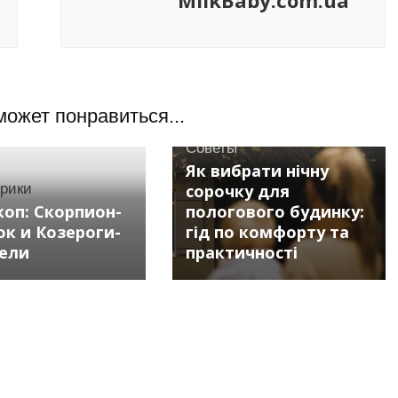
MilkBaby.com.ua
может понравиться...
Советы
Як вибрати нічну
брики
сорочку для
коп: Скорпион-
пологового будинку:
ок и Козероги-
гід по комфорту та
ели
практичності