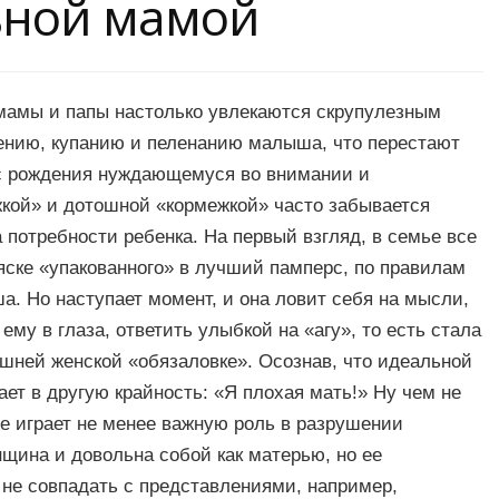
льной мамой
мамы и папы настолько увлекаются скрупулезным
ению, купанию и пеленанию малыша, что перестают
 с рождения нуждающему­ся во внимании и
жкой» и дотошной «кормежкой» часто забывается
потребности ребенка. На первый взгляд, в семье все
ляске «упакованного» в лучший памперс, по правилам
. Но наступает мо­мент, и она ловит себя на мысли,
ему в глаза, ответить улыбкой на «агу», то есть стала
машней женской «обязаловке». Осознав, что идеальной
ет в другую крайность: «Я плохая мать!» Ну чем не
е играет не менее важную роль в разрушении
щина и довольна собой как матерью, но ее
 не совпадать с представлениями, например,