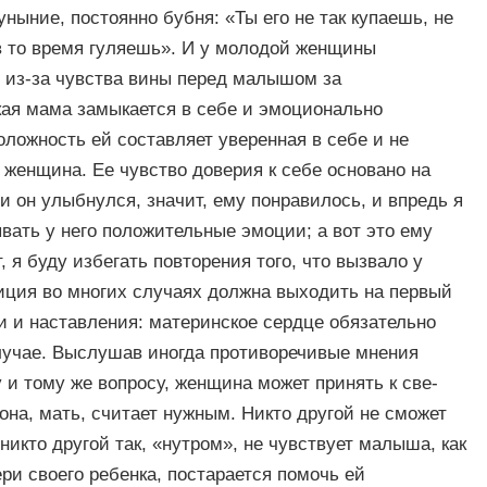
уныние, постоянно бубня: «Ты его не так купаешь, не
в то время гуляешь». И у молодой женщины
: из-за чувства вины перед малышом за
кая мама замыкается в себе и эмоционально
оложность ей составляет уверенная в себе и не
енщина. Ее чувство доверия к себе основано на
 он улыбнулся, значит, ему понравилось, и впредь я
ывать у него положительные эмоции; а вот это ему
, я буду избегать повторения того, что вызвало у
иция во многих случаях должна выходить на первый
и и наставления: материнское сердце обязательно
случае. Выслушав иногда противоречивые мнения
 и тому же вопросу, женщина может принять к све­
 она, мать, считает нужным. Никто другой не сможет
 никто другой так, «нутром», не чувствует малыша, как
и своего ребенка, постарается помочь ей