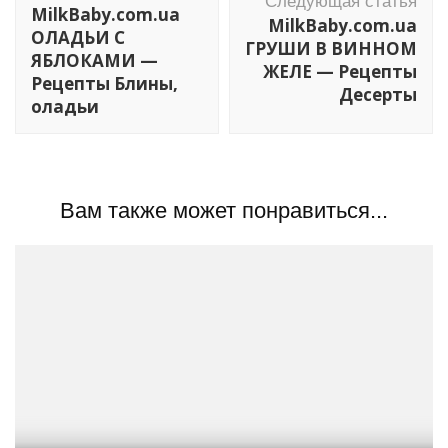
по
Следующая статья
MilkBaby.com.ua
MilkBaby.com.ua
записям
ОЛАДЬИ С
ГРУШИ В ВИННОМ
ЯБЛОКАМИ —
ЖЕЛЕ — Рецепты
Рецепты Блины,
Десерты
оладьи
Вам также может понравиться...