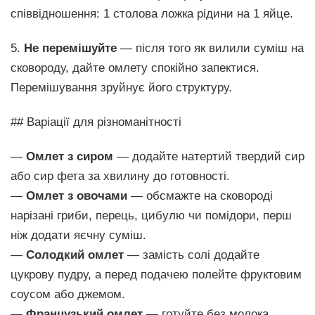
співвідношення: 1 столова ложка рідини на 1 яйце.
5.
Не перемішуйте
— після того як вилили суміш на
сковороду, дайте омлету спокійно запектися.
Перемішування зруйнує його структуру.
## Варіації для різноманітності
—
Омлет з сиром
— додайте натертий твердий сир
або сир фета за хвилину до готовності.
—
Омлет з овочами
— обсмажте на сковороді
нарізані гриби, перець, цибулю чи помідори, перш
ніж додати яєчну суміш.
—
Солодкий омлет
— замість солі додайте
цукрову пудру, а перед подачею полейте фруктовим
соусом або джемом.
—
Французький омлет
— готуйте без молока,