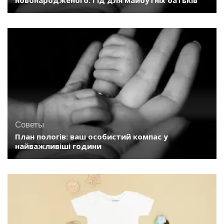
новонародженого: Гід для майбутніх батьків
Советы
План пологів: ваш особистий компас у
найважливіші години