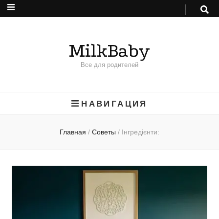
MilkBaby
Все для родителей
НАВИГАЦИЯ
Главная
/
Советы
/
Інгредієнти: