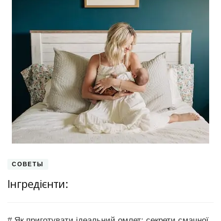
СОВЕТЫ
Інгредієнти:
# Як приготувати ідеальний омлет: секрети смачної