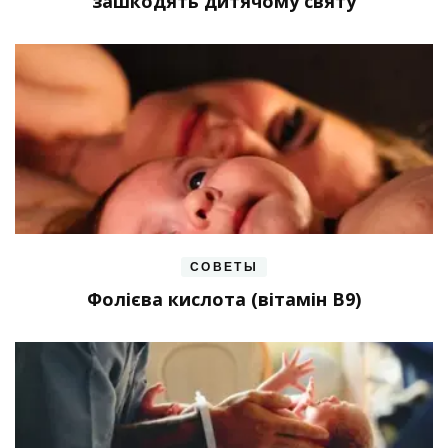
зашкодять дитячому святу
СОВЕТЫ
Фолієва кислота (вітамін В9)