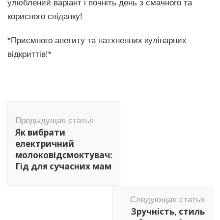
улюблений варіант і почніть день з смачного та
корисного сніданку!
*Приємного апетиту та натхненних кулінарних
відкриттів!*
Навигация
по
Предыдущая статья
Як вибрати
записям
електричний
молоковідсмоктувач:
Гід для сучасних мам
Следующая статья
Зручність, стиль