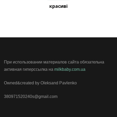
красиві
При использовании материалов сайта обязательна
активная гиперссылка на
milkbaby.com.ua
Owned&created by Oleksand Pavlenko
380971520240s@gmail.com